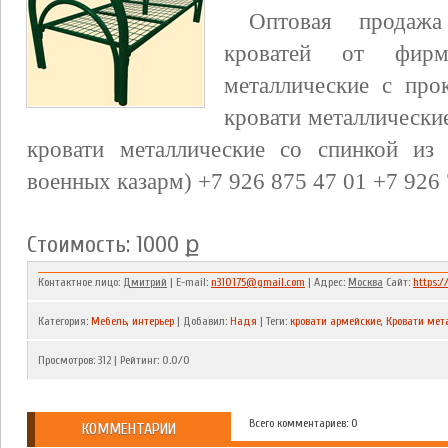
Оптовая продажа
кроватей от фирм
металлические с про
кровати металлические
кровати металлические со спинкой из
военных казарм) +7 926 875 47 01 +7 926 
Стоимость: 1000 ք
Контактное лицо:
Дмитрий
| E-mail:
n310175@gmail.com
| Адрес:
Москва
Сайт:
https:/
Категория
:
Мебель, интерьер
|
Добавил
:
Надя
|
Теги
:
кровати армейские
,
Кровати мет
Просмотров
:
312
|
Рейтинг
:
0.0
/
0
Всего комментариев: 0
КОММЕНТАРИИ