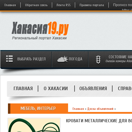
Главная
Обратная связь
Лента RSS
Правила портала
Прогноз по
https:
СОСТОЯНИЕ Н
ВЫБРАТЬ РАЗДЕЛ
ПОГОДА
Онлайн камеры Абака
ГЛАВНАЯ
О ХАКАСИИ
ОБЪЯВЛЕНИЯ
СПРАВ
МЕБЕЛЬ, ИНТЕРЬЕР
Главная
»
Доска объявлений
»
КРОВАТИ МЕТАЛЛИЧЕСКИЕ ДЛЯ 