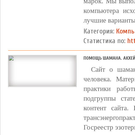
марок. Мы выпо
компьютера исх
лучшие вариант
Категория:
Компь
Статистика по:
ht
ПОМОЩЬ ШАМАНА. АКХЕЙ
Сайт о шама
человека. Мате
практики рабо
подгруппы стат
контент сайта. 
трансэнергопра
Госреестр эзотер