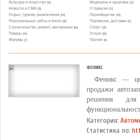
Культура и искусство
Медицина и здоровье
[16]
[21]
Новости и СМИ
О Хакасии
[33]
[12]
Отдых, туризм, развлечения
Производство
[64]
[49]
Персональные сайты и блоги
Перевозка, доставка
[20]
[11]
Строительство, ремонт, материалы
Спорт
[66]
[20]
Товары
Услуги
[54]
[69]
Форумы
Прочее
[7]
[6]
ФЕНИКС
Феникс — це
продажи автоза
решения для
функциональност
Категория:
Автом
Статистика по:
ht