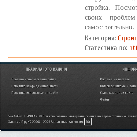
стройка. Посм
своих проблем
самостоятельно.
Категория:
Строит
Статистика по:
ht
ПРАВИЛА! ЭТО ВАЖНО!
ИНФОР
Правила использования сайта
Реклама на портале
Политика конфиденциальности
Обмен ссылками и бан
Политика использования cookie
Стань командой сайта
Файлы
SweAnGen & PROFAN © При копировании материала ссылка на первоисточник обязател
Хакасия19.ру © 2008 - 2026
Возрастная категория:
16+