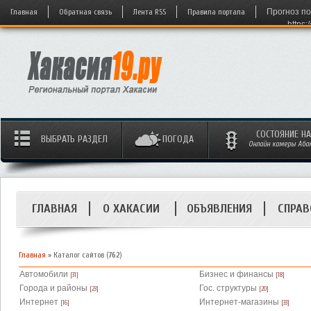
Главная
Обратная связь
Лента RSS
Правила портала
Прогноз по
https:
СОСТОЯНИЕ Н
ВЫБРАТЬ РАЗДЕЛ
ПОГОДА
Онлайн камеры Абака
ГЛАВНАЯ
О ХАКАСИИ
ОБЪЯВЛЕНИЯ
СПРАВ
Главная
»
Каталог сайтов
(
762
)
Автомобили
Бизнес и финансы
[31]
[18]
Города и районы
Гос. структуры
[23]
[20]
Интернет
Интернет-магазины
[16]
[33]