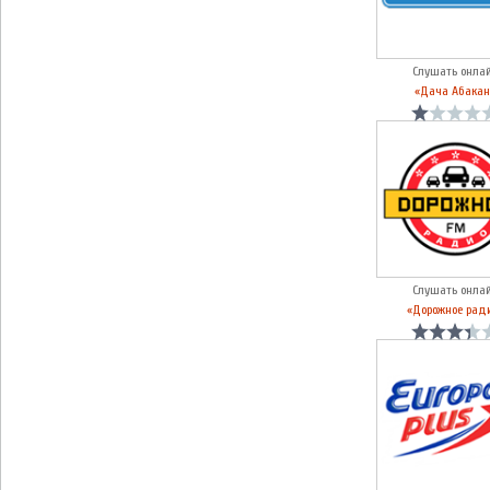
Слушать онла
«Дача Абакан
Слушать онла
«Дорожное рад