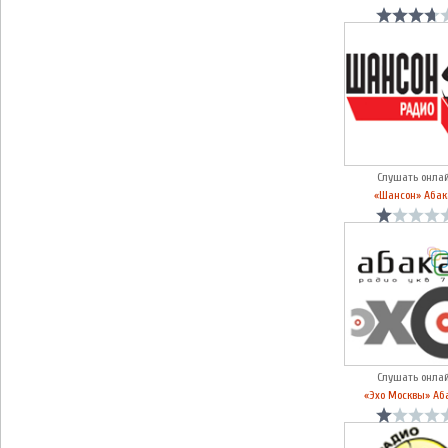
Слушать онла
«Шансон» Абак
Слушать онла
«Эхо Москвы» Аб