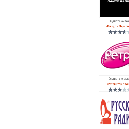
Слушать онла
«Рекорд» Черног
Слушать онла
«Ретро FM» Аба