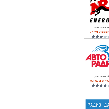
Слушать онла
«Energy» Черног
Слушать онла
«Авторадио» Аб