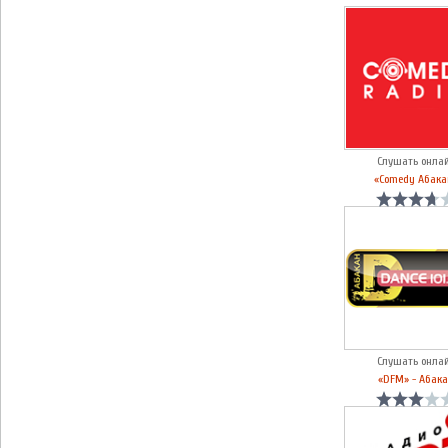
Слушать онла
«Comedy Абака
Слушать онла
«DFM» - Абак