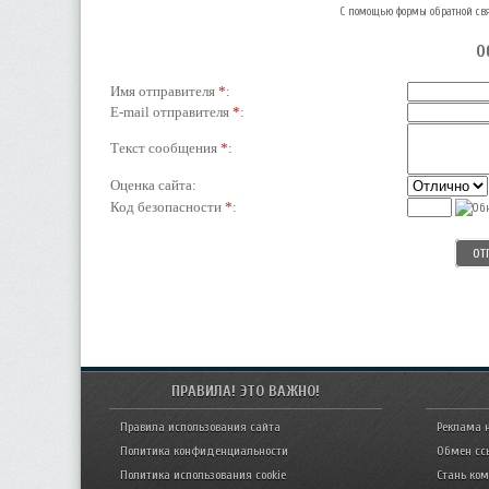
С помощью формы обратной свя
О
Имя отправителя
*
:
E-mail отправителя
*
:
Текст сообщения
*
:
Оценка сайта:
Код безопасности
*
:
ПРАВИЛА! ЭТО ВАЖНО!
Правила использования сайта
Реклама 
Политика конфиденциальности
Обмен сс
Политика использования cookie
Стань ко