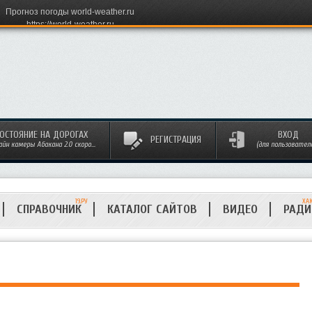
Прогноз погоды world-weather.ru
https://world-weather.ru
ОСТОЯНИЕ НА ДОРОГАХ
ВХОД
РЕГИСТРАЦИЯ
айн камеры Абакана 2.0 скоро...
(для пользовател
19.РУ
ХА
СПРАВОЧНИК
КАТАЛОГ САЙТОВ
ВИДЕО
РАД