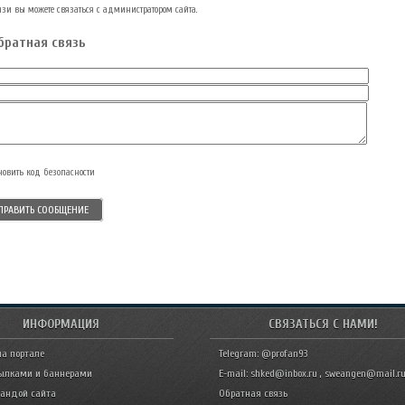
зи вы можете связаться с администратором сайта.
братная связь
ИНФОРМАЦИЯ
СВЯЗАТЬСЯ С НАМИ!
на портале
Telegram: @profan93
ылками и баннерами
E-mail: shked@inbox.ru , sweangen@mail.r
мандой сайта
Обратная связь