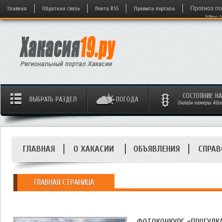
Главная
Обратная связь
Лента RSS
Правила портала
Прогноз по
https:
СОСТОЯНИЕ Н
ВЫБРАТЬ РАЗДЕЛ
ПОГОДА
Онлайн камеры Абака
ГЛАВНАЯ
О ХАКАСИИ
ОБЪЯВЛЕНИЯ
СПРАВ
ГЛАВНАЯ СТРАНИЦА
ФОТОКОНКУРС «ПРОГУЛКА