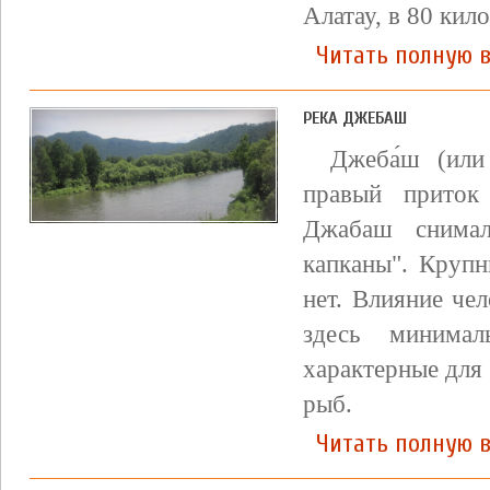
Алатау, в 80 кил
Читать полную в
РЕКА ДЖЕБАШ
Джеба́ш (или
правый приток
Джабаш снима
капканы". Крупн
нет. Влияние че
здесь минима
характерные для
рыб.
Читать полную 