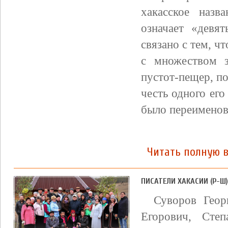
хакасское назв
означает «девя
связано с тем, ч
с множеством 
пустот-пещер, п
честь одного его
было переименов
Читать полную 
ПИСАТЕЛИ ХАКАСИИ (Р-Ш)
Суворов Геор
Егорович, Сте