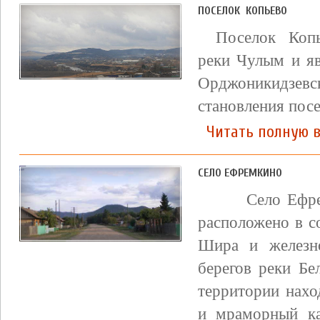
ПОСЕЛОК КОПЬЕВО
Поселок Копь
реки Чулым и я
Орджоникидзев
становления посе
Читать полную 
СЕЛО ЕФРЕМКИНО
Село Ефремк
расположено в с
Шира и железн
берегов реки Б
территории нахо
и мраморный ка