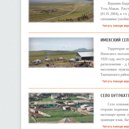
Вершино-Биджа
Усть-Абакан. Рас
(01.01.2004), в т.
смешанные (хвойно-
Читать полную вер
ИМЕКСКИЙ СЕЛ
Территория по
Имекского поселени
1920 году, место р
расположения – д. 
населенные пункт
Таштыпского район
Читать полную вер
СЕЛО БУТРАХ
Село основано
стороны подножья 
настоящее время се
хранящие язык, быт
Читать полную вер