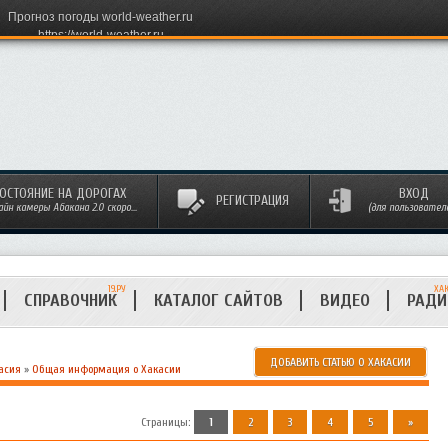
Прогноз погоды world-weather.ru
https://world-weather.ru
ОСТОЯНИЕ НА ДОРОГАХ
ВХОД
РЕГИСТРАЦИЯ
айн камеры Абакана 2.0 скоро...
(для пользовател
19.РУ
ХА
СПРАВОЧНИК
КАТАЛОГ САЙТОВ
ВИДЕО
РАД
ДОБАВИТЬ СТАТЬЮ О ХАКАСИИ
асия
»
Общая информация о Хакасии
Страницы
:
1
2
3
4
5
»