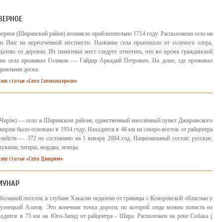
ЗЕРНОЕ
ерное (Ширинский район) возникло приблизительно 1714 году. Расположено село на
и Июс на пересеченной местности. Название села произошло от соленого озера,
далеко от деревни. Из памятных мест следует отметить, что во время гражданской
рии села проживал Голиков — Гайдар Аркадий Петрович. На доме, где проживал
риальная доска.
ию статьи «Село Соленоозерное»
 Чирiм) — село в Ширинском районе, единственный населённый пункт Джиримского
жирим было основано в 1954 году. Находится в 46 км на северо-восток от райцентра
яйств — 372 по состоянию на 1 января 2004 год. Национальный состав: русские,
чуваши, татары, мордва, немцы.
сию статьи «Село Джирим»
МУНАР
большой поселок в глубине Хакасии недалеко от границы с Кемеровской областью у
узнецкий Алатау. Это конечная точка дороги, по которой сюда можно попасть из
одится в 75 км на Юго-Запад от райцентра - Шира. Расположен на реке Собака (