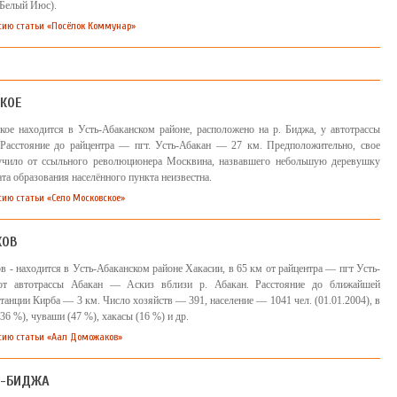
 Белый Июс).
сию статьи «Посёлок Коммунар»
КОЕ
ое находится в Усть-Абаканском районе, расположено на р. Биджа, у автотрассы
Расстояние до райцентра — пгт. Усть-Абакан — 27 км. Предположительно, свое
лучило от ссыльного революционера Москвина, назвавшего небольшую деревушку
та образования населённого пункта неизвестна.
сию статьи «Село Московское»
КОВ
 - находится в Усть-Абаканском районе Хакасии, в 65 км от райцентра — пгт Усть-
от автотрассы Абакан — Аскиз вблизи р. Абакан. Расстояние до ближайшей
анции Кирба — 3 км. Число хозяйств — 391, население — 1041 чел. (01.01.2004), в
36 %), чуваши (47 %), хакасы (16 %) и др.
сию статьи «Аал Доможаков»
О-БИДЖА