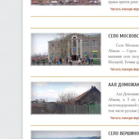
правы приток реки
Читать полную вер
СЕЛО МОСКОВС
Село Московск
Абакан — Сорск. 
название село по
Москвой. Точная да
Читать полную вер
ААЛ ДОМОЖА
Аал Доможаков
Абакан, в З км 
железнодорожной ст
том числе русские (
Читать полную вер
СЕЛО ВЕРШИН