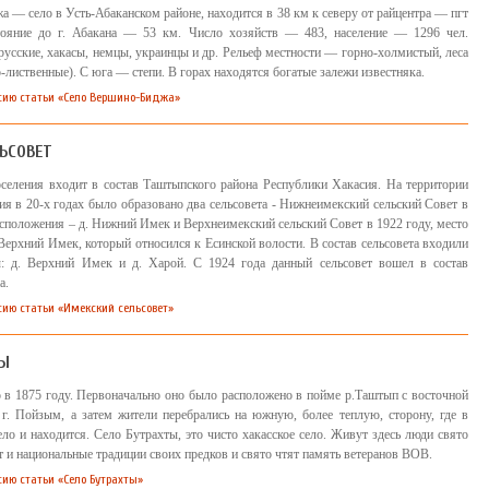
 — село в Усть-Абаканском районе, находится в 38 км к северу от райцентра — пгт
стояние до г. Абакана — 53 км. Число хозяйств — 483, население — 1296 чел.
ч. русские, хакасы, немцы, украинцы и др. Рельеф местности — горно-холмистый, леса
лиственные). С юга — степи. В горах находятся богатые залежи известняка.
сию статьи «Село Вершино-Биджа»
ЬСОВЕТ
селения входит в состав Таштыпского района Республики Хакасия. На территории
я в 20-х годах было образовано два сельсовета - Нижнеимекский сельский Совет в
асположения – д. Нижний Имек и Верхнеимекский сельский Совет в 1922 году, место
Верхний Имек, который относился к Есинской волости. В состав сельсовета входили
ы: д. Верхний Имек и д. Харой. С 1924 года данный сельсовет вошел в состав
а.
сию статьи «Имекский сельсовет»
ТЫ
 в 1875 году. Первоначально оно было расположено в пойме р.Таштып с восточной
г. Пойзым, а затем жители перебрались на южную, более теплую, сторону, где в
ло и находится. Село Бутрахты, это чисто хакасское село. Живут здесь люди свято
 и национальные традиции своих предков и свято чтят память ветеранов ВОВ.
сию статьи «Село Бутрахты»