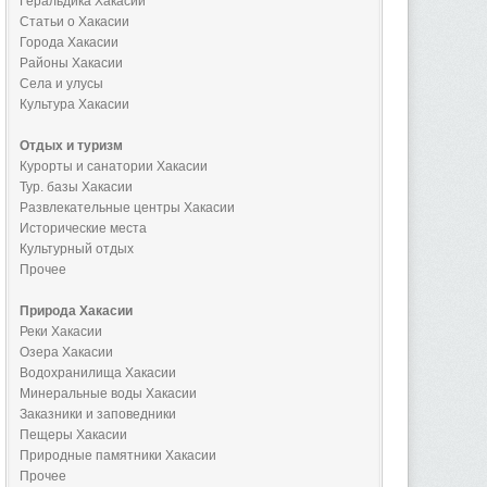
Геральдика Хакасии
Статьи о Хакасии
Города Хакасии
Районы Хакасии
Села и улусы
Культура Хакасии
Отдых и туризм
Курорты и санатории Хакасии
Тур. базы Хакасии
Развлекательные центры Хакасии
Исторические места
Культурный отдых
Прочее
Природа Хакасии
Реки Хакасии
Озера Хакасии
Водохранилища Хакасии
Минеральные воды Хакасии
Заказники и заповедники
Пещеры Хакасии
Природные памятники Хакасии
Прочее