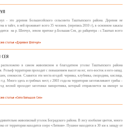
ЧУЛ
ул - это деревня Большесейского сельсовета Таштыпского района. Деревня не
на в тайге, в ней проживает всего 35 человек. (перепись 2010 г), в основном хакасы
дится на р. Шепчул, левом притоке р.Большая Сея, до райцентра - с.Таштып всего
сию статьи «Деревня Шепчул»
 СЕЯ
расположено в самом живописном и благодатном уголке Таштыпского района
. Рельеф территории проходит с повышением высот на юг, юго-восток и юго-запад.
ен, сенокосов. Славятся эти места ягодой: черника, клубника, смородина, кислица,
 т.д. Много здесь и грибных мест, с 2003 года на территории заготавливают грибы –
од весной проходят заготовки папоротника, который отправляется на импорт за
сию статьи «Село Большая Сея»
дивительно живописный уголок Боградского района. В лесу изобилие цветов, много
леко от территории находится озеро «Литвин». Пушное находится в 30 км к западу от