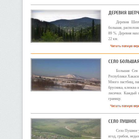
ДЕРЕВНЯ ШЕП
Деревня Шепч
большая, расположе
89 %. Деревня нахо
22 км.
Читать полную вер
СЕЛО БОЛЬШАЯ
Большая Сея 
Республики Хакасия
Много пастбищ, паш
брусника, клюква и
лисички. Каждый г
границу.
Читать полную вер
СЕЛО ПУШНОЕ
Село Пушное у
ягод, грибов, неда