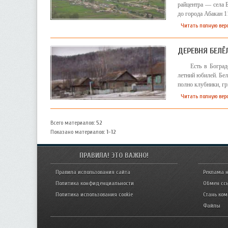
райцентра — села Б
до города Абакан 1
Читать полную вер
ДЕРЕВНЯ БЕЛЁ
Есть в Боград
летний юбилей. Бел
полно клубники, гр
Читать полную вер
Всего материалов
:
52
Показано материалов
:
1-12
ПРАВИЛА! ЭТО ВАЖНО!
Правила использования сайта
Реклама н
Политика конфиденциальности
Обмен сс
Политика использования cookie
Стань ко
Файлы