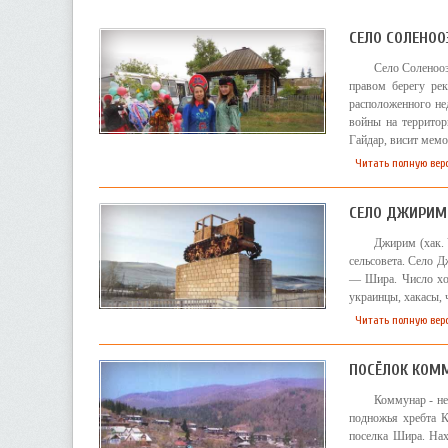
СЕЛО СОЛЕНОО
Село Соленооз
правом берегу рек
расположенного не
войны на террито
Гайдар, висит мемо
Читать полную верс
СЕЛО ДЖИРИМ
Джирим (хак.
сельсовета. Село Д
— Шира. Число хоз
украинцы, хакасы, 
Читать полную вер
ПОСЁЛОК КОМ
Коммунар - не
подножья хребта К
поселка Шира. Нах