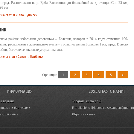
оград. Расположено на р. Ерба. Расстояние до ближайшей ж.-д. станции Сон 25 км,
15 км.
сию статьи «Село Пушное»
ЛИК
ском районе небольшая деревенька – Белёлик, которая в 2014 году отметила 100-
ёлик расположен в живописном месте – горы, лес речка Большая Тесь, пруд. В лесах
ибов, богатые сенокосные угодья, выпаса.
сию статьи «Деревня Белёлик»
Страницы
:
1
2
3
4
5
»
ИНФОРМАЦИЯ
СВЯЗАТЬСЯ С НАМИ!
а портале
Telegram: @profan93
ылками и баннерами
E-mail: shked@inbox.ru , sweangen@mail.ru
мандой сайта
Обратная связь