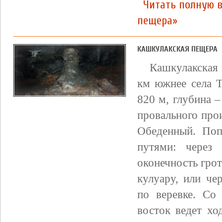
Читать полную в
пещера»
КАШКУЛАКСКАЯ ПЕЩЕРА
Кашкулакская 
км южнее села Т
820 м, глубина 
провального про
Обеденный. Поп
путями: через
оконечность грот
кулуару, или че
по веревке. Со
восток ведет хо