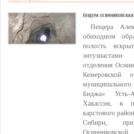
ПЕЩЕРА ОСИННИКОВСКАЯ
Пещера Алек
обиходном обр
полость вскр
энтузиастами
отделения Осинн
Кемеровской о
муниципальног
Биджа» Усть-А
Хакассия, в п
карстового район
Сибири, приз
Осинниковской