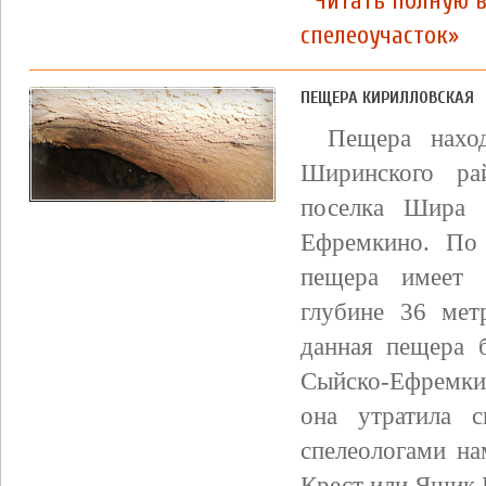
Читать полную 
спелеоучасток»
ПЕЩЕРА КИРИЛЛОВСКАЯ
Пещера нахо
Ширинского ра
поселка Шира 
Ефремкино. По
пещера имеет 
глубине 36 мет
данная пещера 
Сыйско-Ефремки
она утратила 
спелеологами на
Крест или Ящик