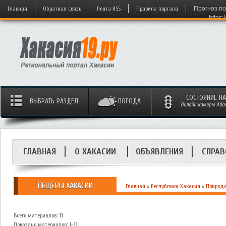
Главная
Обратная связь
Лента RSS
Правила портала
Прогноз по
https:
СОСТОЯНИЕ Н
ВЫБРАТЬ РАЗДЕЛ
ПОГОДА
Онлайн камеры Абака
ГЛАВНАЯ
О ХАКАСИИ
ОБЪЯВЛЕНИЯ
СПРАВ
ПЕЩЕРЫ ХАКАСИИ
Главная
»
Республика Хакасия
»
Природа
Всего материалов
:
11
Показано материалов
:
1-11