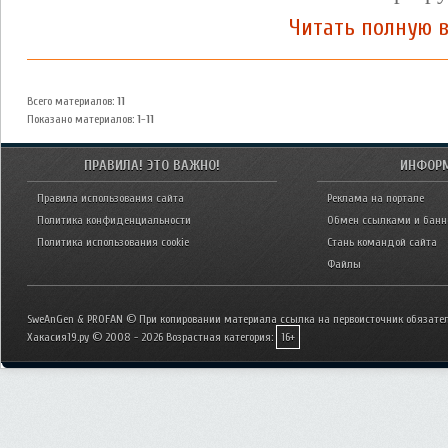
Читать полную 
Всего материалов
:
11
Показано материалов
:
1-11
ПРАВИЛА! ЭТО ВАЖНО!
ИНФОР
Правила использования сайта
Реклама на портале
Политика конфиденциальности
Обмен ссылками и бан
Политика использования cookie
Стань командой сайта
Файлы
SweAnGen & PROFAN © При копировании материала ссылка на первоисточник обязател
Хакасия19.ру © 2008 - 2026
Возрастная категория:
16+