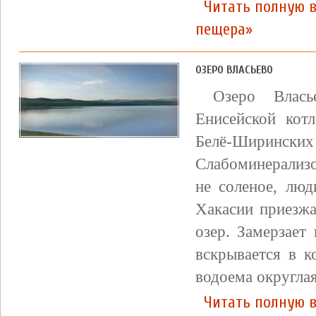
Читать полную в
пещера»
ОЗЕРО ВЛАСЬЕВО
Озеро Влас
Енисейской кот
Белё-Ширин
Слабоминерализо
не соленое, лю
Хакасии приезжа
озер. Замерзает
вскрывается в 
водоема округла
Читать полную в