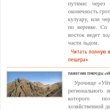
путями: через
оконечность грот
кулуару, или че
по веревке. Со
восток ведет хо
части льдом.
Читать полную 
пещера»
ПАМЯТНИК ПРИРОДЫ «УЙ
Урочище «Уйт
регионального з
которого по
хозяйственной д