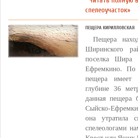
Читать полную 
спелеоучасток»
ПЕЩЕРА КИРИЛЛОВСКАЯ
Пещера нахо
Ширинского ра
поселка Шира 
Ефремкино. По
пещера имеет 
глубине 36 мет
данная пещера 
Сыйско-Ефремки
она утратила 
спелеологами на
Крест или Ящик