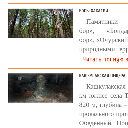
БОРЫ ХАКАСИИ
Памятник
бор», «Бонда
бор», «Очурский
природными терр
Читать полную в
КАШКУЛАКСКАЯ ПЕЩЕРА
Кашкулакская 
км южнее села Т
820 м, глубина 
провального про
Обеденный. Поп