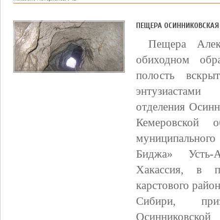
ПЕЩЕРА ОСИННИКОВСКАЯ
Пещера Алек
обиходном обр
полость вскр
энтузиастами
отделения Осинн
Кемеровской о
муниципальног
Биджа» Усть-А
Хакассия, в п
карстового район
Сибири, приз
Осинниковской