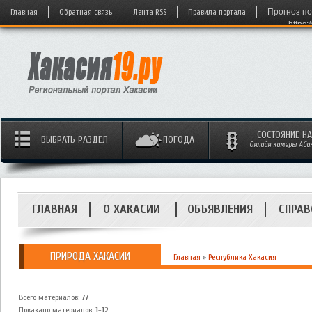
Главная
Обратная связь
Лента RSS
Правила портала
Прогноз по
https:
СОСТОЯНИЕ Н
ВЫБРАТЬ РАЗДЕЛ
ПОГОДА
Онлайн камеры Абака
ГЛАВНАЯ
О ХАКАСИИ
ОБЪЯВЛЕНИЯ
СПРАВ
ПРИРОДА ХАКАСИИ
Главная
»
Республика Хакасия
Всего материалов
:
77
Показано материалов
:
1-12