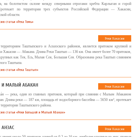
та, на болотистом склоне между северными отрогами хребта Карлыган и горой
ротекает по территории трех субъектов Российской Федерации — Хакасии,
кой области.
сию статьи «Река Томь»
Реки Хакасии
 территориям Таштыпского и Аскизского районов, является притоком крупной и
и Хакасии — Абакана. Длина Реки Таштып — 136 км. Она имеет более 70 притоков,
 крупных как Тея, Есь, Малая Сея, Большая Сея. Образована река Таштып слиянием
лого Таштыпа.
сию статьи «Река Таштып»
Й И МАЛЫЙ АБАКАН
Реки Хакасии
а́н — река, один из главных притоков, который при слиянии с Малым Абаканом
ан. Длина реки — 187 км, площадь её водосборного бассейна — 5650 км², протекает
а территории Таштыпского района.
сию статьи «Реки Большой и Малый Абакан»
 АНЗАС
Реки Хакасии
 имеет около 50 притоков длиной от 0,2 до 16 км, наиболее крупные из них: правые