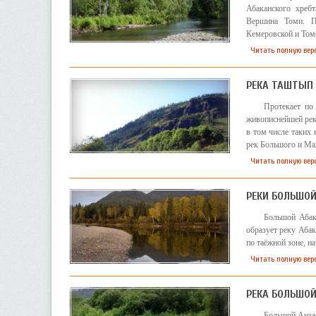
Абаканского хреб
Вершина Томи. П
Кемеровской и Томс
Читать полную вер
РЕКА ТАШТЫП
Протекает по
живописнейшей рек
в том числе таких
рек Большого и Ма
Читать полную вер
РЕКИ БОЛЬШО
Большой Абак
образует реку Абак
по таёжной зоне, н
Читать полную вер
РЕКА БОЛЬШОЙ
Большой Анзас