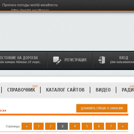
Прогноз погоды world-weather.ru
https://world-weather.ru
ОСТОЯНИЕ НА ДОРОГАХ
ВХОД
РЕГИСТРАЦИЯ
айн камеры Абакана 2.0 скоро...
(для пользовател
19.РУ
ХА
СПРАВОЧНИК
КАТАЛОГ САЙТОВ
ВИДЕО
РАД
ДОБАВИТЬ СТАТЬЮ О ХАКАСИИ
асия
Страницы
:
«
1
2
3
4
5
6
7
»