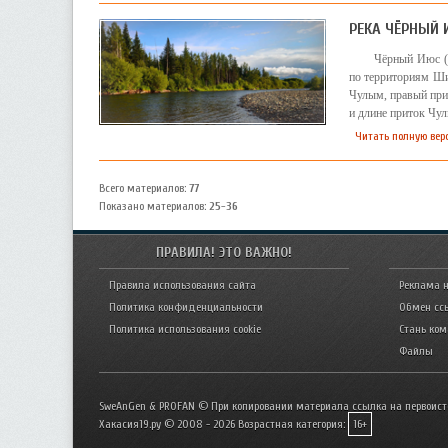
РЕКА ЧЁРНЫЙ 
Чёрный Июс (х
по территориям Ши
Чулым, правый прит
и длине приток Чу
Читать полную вер
Всего материалов
:
77
Показано материалов
:
25-36
ПРАВИЛА! ЭТО ВАЖНО!
Правила использования сайта
Реклама н
Политика конфиденциальности
Обмен сс
Политика использования cookie
Стань ко
Файлы
SweAnGen & PROFAN © При копировании материала ссылка на первоист
Хакасия19.ру © 2008 - 2026
Возрастная категория:
16+