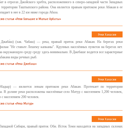
ат в отрогах Джойского хребта, расположенного в северо-западной части Западных
о территории Таштыпского района. Она является правым притоком реки Абакан в ее
впадает в нее в 22 км ниже города Абаза.
сию статьи «Реки Большие и Малые Арбаты»
Реки Хакасии
 Джаба́ш) (хак. Чабаш) — река, правый приток реки Абакан. На берегах реки
ильм "Не ставьте Лешему капканы". Крупных населённых пунктов на берегах нет.
на окружающую среду среду здесь минимально. В Джебаше водятся все характерные
Абакана виды речных рыб.
сию статьи «Река Джебаш»
Реки Хакасии
 Мадыр) — является левым притоком реки Абакан. Протекает по территории
а. В долине реки расположены населённые село Матур с населением 1,200 человек,
 с населением 200 человек.
сию статьи «Река Матур»
Реки Хакасии
 Западной Сибири, правый приток Оби. Исток Томи находится на западных склонах