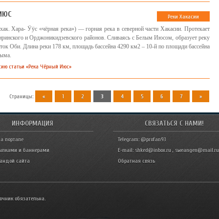
ИЮС
Реки Хакасии
ак. Хара- Ӱӱс «чёрная река») — горная река в северной части Хакасии. Протекает
ринского и Орджоникидзевского районов. Сливаясь с Белым Июсом, образует реку
ок Оби. Длина реки 178 км, площадь бассейна 4290 км2 – 10-й по площади бассейна
лыма.
сию статьи «Река Чёрный Июс»
Страницы
:
«
1
2
3
4
5
6
7
»
ИНФОРМАЦИЯ
СВЯЗАТЬСЯ С НАМИ!
а портале
Telegram: @profan93
ылками и баннерами
E-mail: shked@inbox.ru , sweangen@mail.ru
мандой сайта
Обратная связь
очник обязательна.