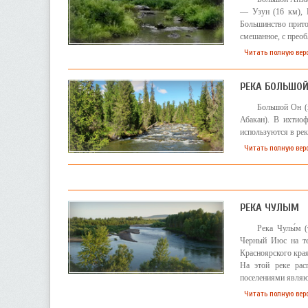
— Узун (16 км), К
Большинство прито
смешанное, с преоб
Читать полную вер
РЕКА БОЛЬШОЙ
Большой Он (х
Абакан). В ихтиоф
используются в ре
Читать полную вер
РЕКА ЧУЛЫМ
Река Чулы́м 
Черный Июс на те
Красноярского края
На этой реке рас
поселениями являю
Читать полную вер