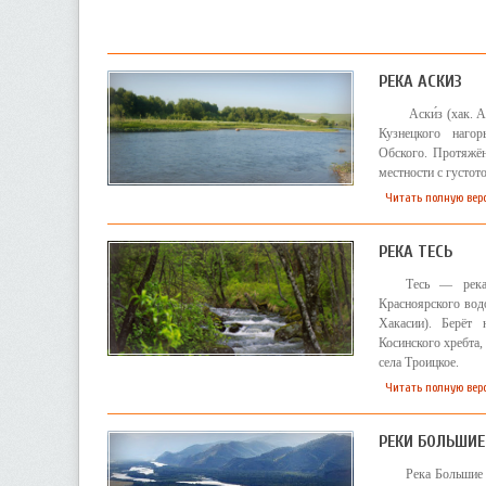
РЕКА АСКИЗ
Аски́з (хак. 
Кузнецкого наго
Обского. Протяжён
местности с густот
Читать полную вер
РЕКА ТЕСЬ
Тесь — река
Красноярского вод
Хакасии). Берёт 
Косинского хребта,
села Троицкое.
Читать полную верс
РЕКИ БОЛЬШИЕ
Река Большие 