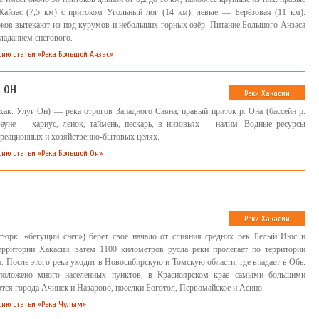
айзас (7,5 км) с притоком Угольный лог (14 км), левые — Берёзовая (11 км).
ков вытекают из-под курумов и небольших горных озёр. Питание Большого Анзаса
ладанием снегового.
сию статьи «Река Большой Анзас»
 ОН
Реки Хакасии
ак. Улуғ Он) — река отрогов Западного Саяна, правый приток р. Она (бассейн р.
ауне — хариус, ленок, таймень, пескарь, в низовьях — налим. Водные ресурсы
креационных и хозяйственно-бытовых целях.
сию статьи «Река Большой Он»
Реки Хакасии
(тюрк. «бегущий снег») берет свое начало от слияния средних рек Белый Июс и
рритории Хакасии, затем 1100 километров русла реки пролегает по территории
. После этого река уходит в Новосибирскую и Томскую области, где впадает в Обь.
положено много населенных пунктов, в Красноярском крае самыми большими
тся города Ачинск и Назарово, поселки Боготол, Первомайское и Асино.
сию статьи «Река Чулым»