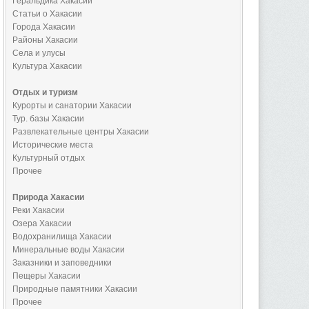
Геральдика Хакасии
Статьи о Хакасии
Города Хакасии
Районы Хакасии
Села и улусы
Культура Хакасии
Отдых и туризм
Курорты и санатории Хакасии
Тур. базы Хакасии
Развлекательные центры Хакасии
Исторические места
Культурный отдых
Прочее
Природа Хакасии
Реки Хакасии
Озера Хакасии
Водохранилища Хакасии
Минеральные воды Хакасии
Заказники и заповедники
Пещеры Хакасии
Природные памятники Хакасии
Прочее