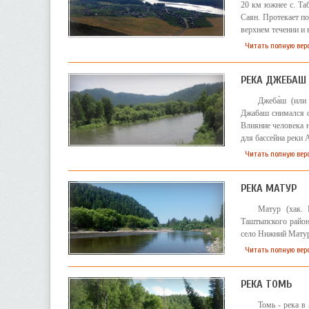
20 км южнее с. Таб
Саян. Протекает п
верхнем течении и 
Читать полную вер
РЕКА ДЖЕБАШ
Джеба́ш (или
Джабаш снимался ф
Влияние человека 
для бассейна реки 
Читать полную вер
РЕКА МАТУР
Матур (хак.
Таштыпского район
село Нижний Матур
Читать полную вер
РЕКА ТОМЬ
Томь - река в