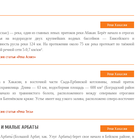
Реки Хакасии
Асхыс) — река, один из главных левых притоков реки Абакан. Берёт начало в отрогах
рья на водоразделе двух крупнейших водных бассейнов — Енисейского и
ность русла реки 124 км. На протяжении около 75 км река протекает по таёжной
ой речной сети 5-0,7 км/км².
сию статьи «Река Аскиз»
Реки Хакасии
 в Хакасии, в восточной части Сыда-Ербинской котловины, левый приток
охранилища. Длина — 63 км, водосборная площадь — 600 км² (Боградский район
начало из травянистого болота, расположенного между северными отрогами
 в Батенёвском кряже. Устье имеет вид узкого залива, расположено северо-восточнее
ию статьи «Река Тесь»
 И МАЛЫЕ АРБАТЫ
Реки Хакасии
Арбаты́ (Большой Арбат, хак. Улуғ Арбаты) берет свое начало в Бейском районе, в