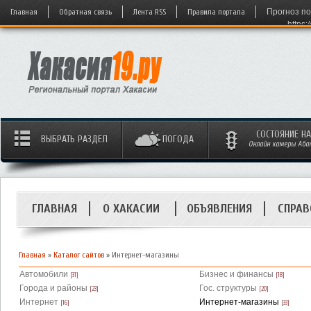
Главная
Обратная связь
Лента RSS
Правила портала
Прогноз по
https:
СОСТОЯНИЕ Н
ВЫБРАТЬ РАЗДЕЛ
ПОГОДА
Онлайн камеры Абака
ГЛАВНАЯ
О ХАКАСИИ
ОБЪЯВЛЕНИЯ
СПРАВ
Главная
»
Каталог сайтов
» Интернет-магазины
Автомобили
Бизнес и финансы
[31]
[18]
Города и районы
Гос. структуры
[23]
[20]
Интернет
Интернет-магазины
[16]
[33]