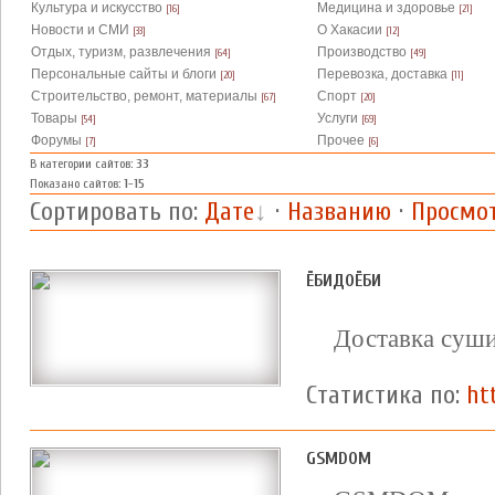
Культура и искусство
Медицина и здоровье
[16]
[21]
Новости и СМИ
О Хакасии
[33]
[12]
Отдых, туризм, развлечения
Производство
[64]
[49]
Персональные сайты и блоги
Перевозка, доставка
[20]
[11]
Строительство, ремонт, материалы
Спорт
[67]
[20]
Товары
Услуги
[54]
[69]
Форумы
Прочее
[7]
[6]
В категории сайтов
:
33
Показано сайтов
:
1-15
Сортировать по
:
Дате
·
Названию
·
Просмо
ЁБИДОЁБИ
Доставка суши
Статистика по:
ht
GSMDOM