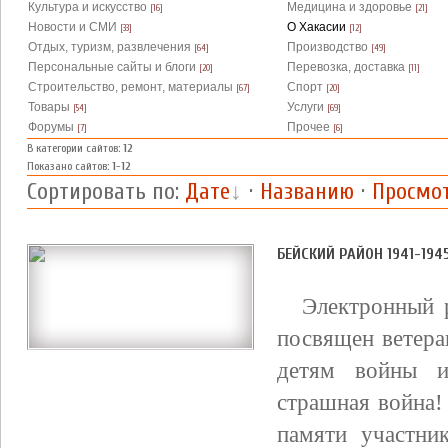
Культура и искусство
Медицина и здоровье
[16]
[21]
Новости и СМИ
О Хакасии
[33]
[12]
Отдых, туризм, развлечения
Производство
[64]
[49]
Персональные сайты и блоги
Перевозка, доставка
[20]
[11]
Строительство, ремонт, материалы
Спорт
[67]
[20]
Товары
Услуги
[54]
[69]
Форумы
Прочее
[7]
[6]
В категории сайтов
:
12
Показано сайтов
:
1-12
Сортировать по
:
Дате
·
Названию
·
Просмо
БЕЙСКИЙ РАЙОН 1941-1945
Электронный 
посвящен ветера
детям войны и
страшная война!
памяти участни