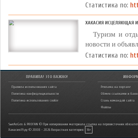
Статистика по:
ht
ХАКАСИЯ ИСЦЕЛЯЮЩАЯ И
Туризм и отды
новости и объявл
Статистика по:
ht
ПРАВИЛА! ЭТО ВАЖНО!
ИНФОР
Правила использования сайта
Реклама на портале
Политика конфиденциальности
Обмен ссылками и бан
Политика использования cookie
Стань командой сайта
Файлы
SweAnGen & PROFAN © При копировании материала ссылка на первоисточник обязател
Хакасия19.ру © 2008 - 2026
Возрастная категория:
16+