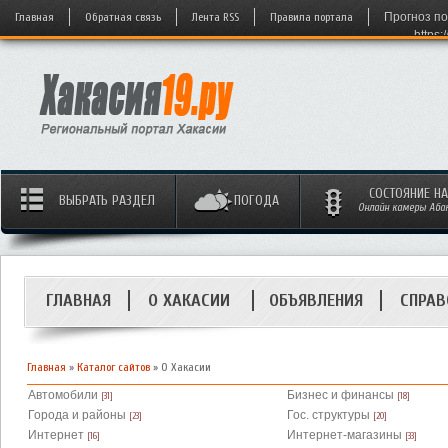
Главная
Обратная связь
Лента RSS
Правила портала
Прогноз по
https:
СОСТОЯНИЕ Н
ВЫБРАТЬ РАЗДЕЛ
ПОГОДА
Онлайн камеры Абака
ГЛАВНАЯ
О ХАКАСИИ
ОБЪЯВЛЕНИЯ
СПРАВ
Главная
»
Каталог сайтов
» О Хакасии
Автомобили
Бизнес и финансы
[31]
[18]
Города и районы
Гос. структуры
[23]
[20]
Интернет
Интернет-магазины
[16]
[33]