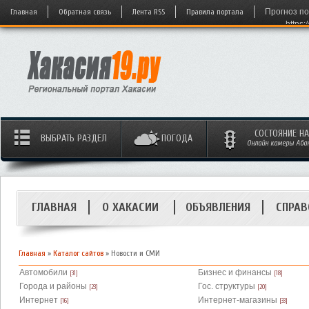
Главная
Обратная связь
Лента RSS
Правила портала
Прогноз по
https:
СОСТОЯНИЕ Н
ВЫБРАТЬ РАЗДЕЛ
ПОГОДА
Онлайн камеры Абака
ГЛАВНАЯ
О ХАКАСИИ
ОБЪЯВЛЕНИЯ
СПРАВ
Главная
»
Каталог сайтов
» Новости и СМИ
Автомобили
Бизнес и финансы
[31]
[18]
Города и районы
Гос. структуры
[23]
[20]
Интернет
Интернет-магазины
[16]
[33]