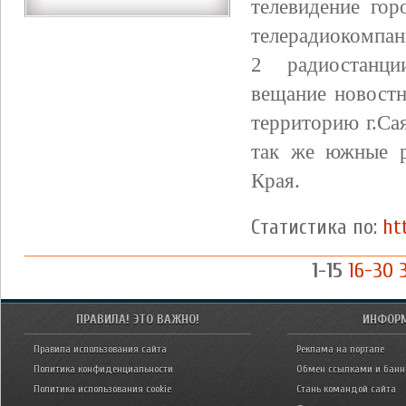
телевидение го
телерадиокомпа
2 радиостанци
вещание новостн
территорию г.Са
так же южные 
Края.
Статистика по:
ht
1-15
16-30
ПРАВИЛА! ЭТО ВАЖНО!
ИНФОР
Правила использования сайта
Реклама на портале
Политика конфиденциальности
Обмен ссылками и бан
Политика использования cookie
Стань командой сайта