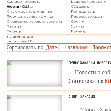
Культура и искусство
Медицина и здоровье
[16]
[21]
Новости и СМИ
О Хакасии
[33]
[12]
Отдых, туризм, развлечения
Производство
[64]
[49]
Персональные сайты и блоги
Перевозка, доставка
[20]
[11]
Строительство, ремонт, материалы
Спорт
[67]
[20]
Товары
Услуги
[54]
[69]
Форумы
Прочее
[7]
[6]
В категории сайтов
:
33
Показано сайтов
:
1-15
Сортировать по
:
Дате
·
Названию
·
Просмо
ПУЛЬС ХАКАСИИ. НОВОСТ
Новости и соб
Статистика по:
ht
СПОРТ ХАКАСИЯ
"Спорт-Хака