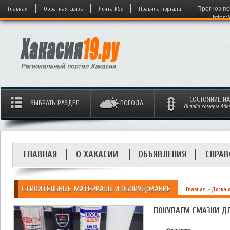
Главная
Обратная связь
Лента RSS
Правила портала
Прогноз по
https:
СОСТОЯНИЕ Н
ВЫБРАТЬ РАЗДЕЛ
ПОГОДА
Онлайн камеры Абака
ГЛАВНАЯ
О ХАКАСИИ
ОБЪЯВЛЕНИЯ
СПРАВ
СТРОИТЕЛЬНЫЕ МАТЕРИАЛЫ И ОБОРУДОВАНИЕ
Главная
»
Доска 
ПОКУПАЕМ СМАЗКИ Д