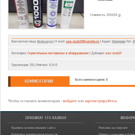
Куплю смазки
Стоимость: 210000 ք
Контактное лицо:
Александр
| E-mail:
aaa-snab21@yandex.ru
| Адрес:
Кемерово
Тел: :
8
Категория
:
Строительные материалы и оборудование
|
Добавил
:
aaa-snab21
Просмотров
:
253
|
Рейтинг
:
0.0
/
0
Всего комментариев: 0
КОММЕНТАРИИ
Чтобы оставлять комментарии -
войдите
или
зарегистрируйтесь
ПРАВИЛА! ЭТО ВАЖНО!
ИНФОР
Правила использования сайта
Реклама на портале
Политика конфиденциальности
Обмен ссылками и бан