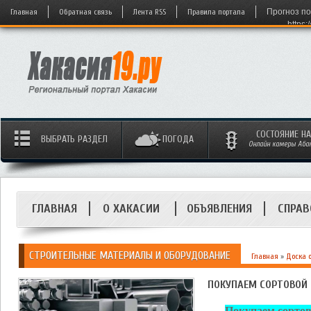
Главная
Обратная связь
Лента RSS
Правила портала
Прогноз по
https:
СОСТОЯНИЕ Н
ВЫБРАТЬ РАЗДЕЛ
ПОГОДА
Онлайн камеры Абака
ГЛАВНАЯ
О ХАКАСИИ
ОБЪЯВЛЕНИЯ
СПРАВ
СТРОИТЕЛЬНЫЕ МАТЕРИАЛЫ И ОБОРУДОВАНИЕ
Главная
»
Доска 
ПОКУПАЕМ СОРТОВОЙ
Покупаем сорто