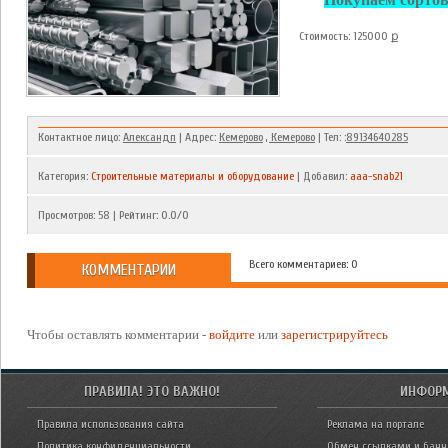
Стоимость: 125000 ք
Контактное лицо:
Александп
| Адрес:
Кемерово
, Кемерово
| Тел: :
89134640285
Категория
:
Строительные материалы и оборудование
|
Добавил
:
aaa-snab21
Просмотров
:
58
|
Рейтинг
:
0.0
/
0
Всего комментариев: 0
КОММЕНТАРИИ
Чтобы оставлять комментарии -
войдите
или
зарегистрируйтесь
ПРАВИЛА! ЭТО ВАЖНО!
ИНФОР
Правила использования сайта
Реклама на портале
Политика конфиденциальности
Обмен ссылками и бан