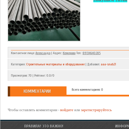
Контактное лицо:
Александр
| Адрес:
Кемерово
Тел: :
89134640285
Категория
:
Строительные материалы и оборудование
|
Добавил
:
aaa-snab21
Просмотров
:
70
|
Рейтинг
:
0.0
/
0
Всего комментариев: 0
КОММЕНТАРИИ
Чтобы оставлять комментарии -
войдите
или
зарегистрируйтесь
ПРАВИЛА! ЭТО ВАЖНО!
ИНФОР