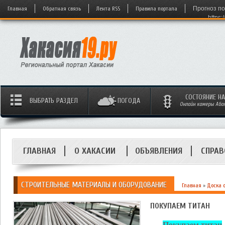
Главная
Обратная связь
Лента RSS
Правила портала
Прогноз по
https:
СОСТОЯНИЕ Н
ВЫБРАТЬ РАЗДЕЛ
ПОГОДА
Онлайн камеры Абака
ГЛАВНАЯ
О ХАКАСИИ
ОБЪЯВЛЕНИЯ
СПРАВ
СТРОИТЕЛЬНЫЕ МАТЕРИАЛЫ И ОБОРУДОВАНИЕ
Главная
»
Доска 
ПОКУПАЕМ ТИТАН
Покупаем титан