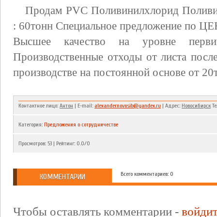
Продам PVC Поливинилхлорид Поливи
: 60тонн Специальное предложение по ЦЕ
Высшее качество на уровне перв
Производственные отходы от листа посл
производстве на постоянной основе от 2
Контактное лицо:
Антон
| E-mail:
alexandernovosib@yandex.ru
| Адрес:
Новосибирск
Тел
Категория
:
Предложения о сотрудничестве
Просмотров
:
53
|
Рейтинг
:
0.0
/
0
Всего комментариев: 0
КОММЕНТАРИИ
Чтобы оставлять комментарии -
войди