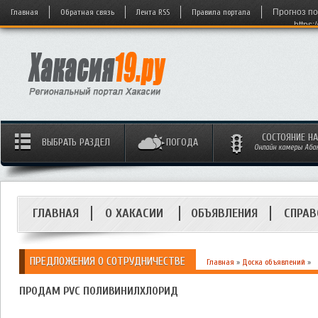
Главная
Обратная связь
Лента RSS
Правила портала
Прогноз по
https:
СОСТОЯНИЕ Н
ВЫБРАТЬ РАЗДЕЛ
ПОГОДА
Онлайн камеры Абака
ГЛАВНАЯ
О ХАКАСИИ
ОБЪЯВЛЕНИЯ
СПРАВ
ПРЕДЛОЖЕНИЯ О СОТРУДНИЧЕСТВЕ
Главная
»
Доска объявлений
»
ПРОДАМ PVC ПОЛИВИНИЛХЛОРИД