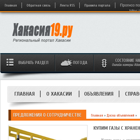
Главная
Обратная связь
Лента RSS
Правила портала
Прогноз по
https:
СОСТОЯНИЕ Н
ВЫБРАТЬ РАЗДЕЛ
ПОГОДА
Онлайн камеры Абака
ГЛАВНАЯ
О ХАКАСИИ
ОБЪЯВЛЕНИЯ
СПРАВ
ПРЕДЛОЖЕНИЯ О СОТРУДНИЧЕСТВЕ
Главная
»
Доска объявлений
»
КУПИМ ГАЗЫ С ХРАНЕ