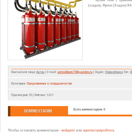
Купим газы с хранени
(хладон), Фреон (Хладон) R4
Контактное лицо:
Антон
| E-mail:
avtosibkom77@yandex.ru
| Адрес:
Новосибирск
Тел: :
8
Категория
:
Предложения о сотрудничестве
Просмотров
:
55
|
Рейтинг
:
1.0
/
1
Всего комментариев: 0
КОММЕНТАРИИ
Чтобы оставлять комментарии -
войдите
или
зарегистрируйтесь