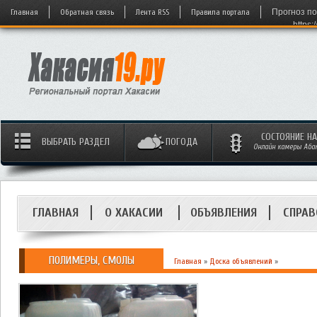
Главная
Обратная связь
Лента RSS
Правила портала
Прогноз по
https:
СОСТОЯНИЕ Н
ВЫБРАТЬ РАЗДЕЛ
ПОГОДА
Онлайн камеры Абака
ГЛАВНАЯ
О ХАКАСИИ
ОБЪЯВЛЕНИЯ
СПРАВ
ПОЛИМЕРЫ, СМОЛЫ
Главная
»
Доска объявлений
»