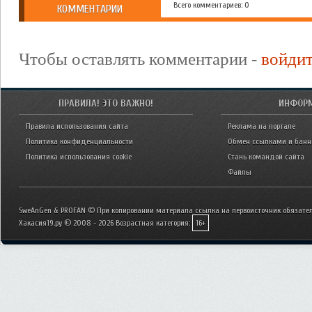
Всего комментариев: 0
КОММЕНТАРИИ
Чтобы оставлять комментарии -
войди
ПРАВИЛА! ЭТО ВАЖНО!
ИНФОР
Правила использования сайта
Реклама на портале
Политика конфиденциальности
Обмен ссылками и бан
Политика использования cookie
Стань командой сайта
Файлы
SweAnGen & PROFAN © При копировании материала ссылка на первоисточник обязател
Хакасия19.ру © 2008 - 2026
Возрастная категория:
16+