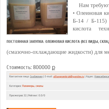
Нам требуют
• Олеиновая ки
Б-14 / Б-115)
кислота тех
ПОСТОЯННАЯ ЗАКУПКА: ОЛЕИНОВАЯ КИСЛОТА (ВСЕ ВИДЫ, СКЛА
(смазочно-охлаждающие жидкости) для м
Стоимость: 800000 ք
Контактное лицо:
Снабжение
| E-mail:
allianpromkrsk@yandex.ru
| Адрес:
Новосибирск
Категория
:
Полимеры, смолы
Просмотров
:
32
|
Рейтинг
:
0.0
/
0