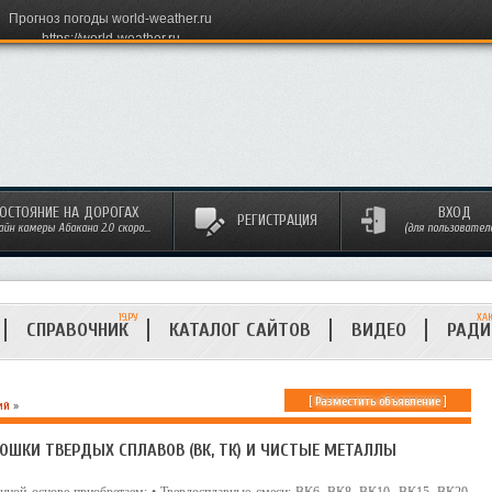
Прогноз погоды world-weather.ru
https://world-weather.ru
ОСТОЯНИЕ НА ДОРОГАХ
ВХОД
РЕГИСТРАЦИЯ
айн камеры Абакана 2.0 скоро...
(для пользовател
19.РУ
ХА
СПРАВОЧНИК
КАТАЛОГ САЙТОВ
ВИДЕО
РАД
[
Разместить объявление
]
ий
»
ОШКИ ТВЕРДЫХ СПЛАВОВ (ВК, ТК) И ЧИСТЫЕ МЕТАЛЛЫ