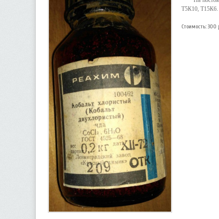
На постоя
Т5К10, Т15К6.
Стоимость: 300