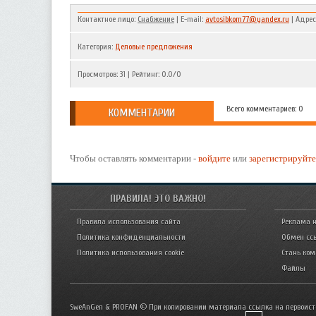
Контактное лицо:
Снабжение
| E-mail:
avtosibkom77@yandex.ru
| Адрес
Категория
:
Деловые предложения
Просмотров
:
31
|
Рейтинг
:
0.0
/
0
Всего комментариев: 0
КОММЕНТАРИИ
Чтобы оставлять комментарии -
войдите
или
зарегистрируйте
ПРАВИЛА! ЭТО ВАЖНО!
Правила использования сайта
Реклама н
Политика конфиденциальности
Обмен сс
Политика использования cookie
Стань ко
Файлы
SweAnGen & PROFAN © При копировании материала ссылка на первоист