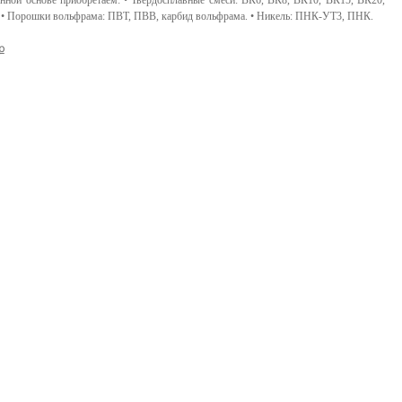
нной основе приобретаем: • Твердосплавные смеси: ВК6, ВК8, ВК10, ВК15, ВК20,
 • Порошки вольфрама: ПВТ, ПВВ, карбид вольфрама. • Никель: ПНК-УТ3, ПНК.
 ք