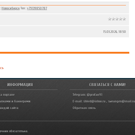
:
Новосибирск
Тел: :
+79139850787
15.03.2026, 18:50
сь
ИНФОРМАЦИЯ
СВЯЗАТЬСЯ С НАМИ!
а портале
Telegram: @profan93
ылками и баннерами
E-mail: shked@inbox.ru , sweangen@mail.ru
мандой сайта
Обратная связь
очник обязательна.