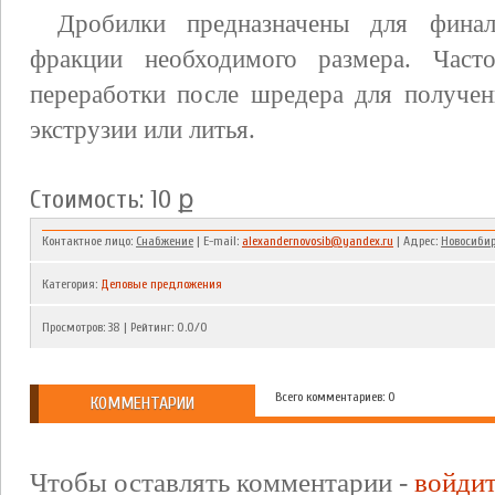
Дробилки предназначены для финал
фракции необходимого размера. Част
переработки после шредера для получен
экструзии или литья.
Стоимость: 10 ք
Контактное лицо:
Снабжение
| E-mail:
alexandernovosib@yandex.ru
| Адрес:
Новосиби
Категория
:
Деловые предложения
Просмотров
:
38
|
Рейтинг
:
0.0
/
0
Всего комментариев: 0
КОММЕНТАРИИ
Чтобы оставлять комментарии -
войди