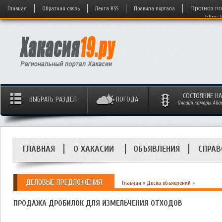
Главная
Обратная связь
Лента RSS
Правила портала
Прогноз по
https:
СОСТОЯНИЕ Н
ВЫБРАТЬ РАЗДЕЛ
ПОГОДА
Онлайн камеры Абака
ГЛАВНАЯ
О ХАКАСИИ
ОБЪЯВЛЕНИЯ
СПРАВ
ДЕЛОВЫЕ ПРЕДЛОЖЕНИЯ
Главная
»
Доска объявлений
»
ПРОДАЖА ДРОБИЛОК ДЛЯ ИЗМЕЛЬЧЕНИЯ ОТХОДОВ