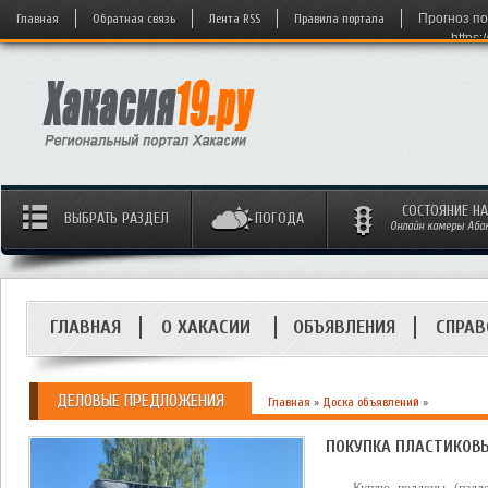
Главная
Обратная связь
Лента RSS
Правила портала
Прогноз по
https:
СОСТОЯНИЕ Н
ВЫБРАТЬ РАЗДЕЛ
ПОГОДА
Онлайн камеры Абака
ГЛАВНАЯ
О ХАКАСИИ
ОБЪЯВЛЕНИЯ
СПРАВ
ДЕЛОВЫЕ ПРЕДЛОЖЕНИЯ
Главная
»
Доска объявлений
»
ПОКУПКА ПЛАСТИКОВЫ