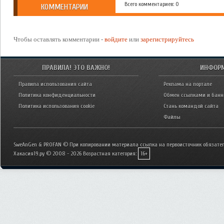
Всего комментариев: 0
КОММЕНТАРИИ
Чтобы оставлять комментарии -
войдите
или
зарегистрируйтесь
ПРАВИЛА! ЭТО ВАЖНО!
ИНФОР
Правила использования сайта
Реклама на портале
Политика конфиденциальности
Обмен ссылками и бан
Политика использования cookie
Стань командой сайта
Файлы
SweAnGen & PROFAN © При копировании материала ссылка на первоисточник обязател
Хакасия19.ру © 2008 - 2026
Возрастная категория:
16+