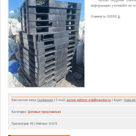
Куплю поддоны (палле
информацию уточняйте по те
Стоимость: 10000 ք
Контактное лицо:
Снабжение
| E-mail:
aurum-polimer-nsk@yandex.ru
| Адрес:
Новосиб
Категория
:
Деловые предложения
Просмотров
:
49
|
Рейтинг
:
0.0
/
0