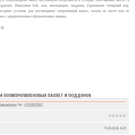
 в Новосибирске имеет постоянную потребность в отходах пластиковых паллет и
оддонов. Выкупаем бой, лом, некондицию, поддоны, утратившие товарный вид.
годные условия для поставщиков: оперативный вывоз, оплата на месте или по
таем с юридическими и физическими лицами.
0 ք
ОМ ПОЛИПРОПИЛЕНОВЫХ ПАЛЛЕТ И ПОДДОНОВ
Новосибирск
Тел: :
+79137657987
15.06.2026, 16:23