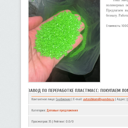
Наш завод
полимерных п
Предлагаем вы
безналу. Рабо
Стоимость: 100
ЗАВОД ПО ПЕРЕРАБОТКЕ ПЛАСТМАСС: ПОКУПАЕМ Л
Контактное лицо:
Снабжение
| E-mail:
avtosibkom@yandex.ru
| Адрес:
Категория
:
Деловые предложения
Просмотров
:
35
|
Рейтинг
:
0.0
/
0