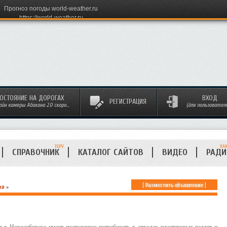
Прогноз погоды world-weather.ru
https://world-weather.ru
ОСТОЯНИЕ НА ДОРОГАХ
ВХОД
РЕГИСТРАЦИЯ
айн камеры Абакана 2.0 скоро...
(для пользовател
19.РУ
ХА
СПРАВОЧНИК
КАТАЛОГ САЙТОВ
ВИДЕО
РАД
[
Разместить объявление
]
ий
»