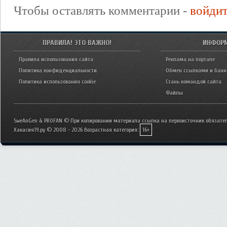
Чтобы оставлять комментарии -
войди
ПРАВИЛА! ЭТО ВАЖНО!
ИНФОР
Правила использования сайта
Реклама на портале
Политика конфиденциальности
Обмен ссылками и бан
Политика использования cookie
Стань командой сайта
Файлы
SweAnGen & PROFAN © При копировании материала ссылка на первоисточник обязател
Хакасия19.ру © 2008 - 2026
Возрастная категория:
16+