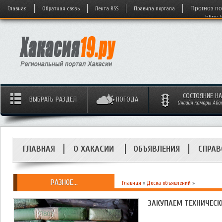
Главная
Обратная связь
Лента RSS
Правила портала
Прогноз по
https:
СОСТОЯНИЕ Н
ВЫБРАТЬ РАЗДЕЛ
ПОГОДА
Онлайн камеры Абака
ГЛАВНАЯ
О ХАКАСИИ
ОБЪЯВЛЕНИЯ
СПРАВ
РАЗНОЕ...
Главная
»
Доска объявлений
»
ЗАКУПАЕМ ТЕХНИЧЕСК