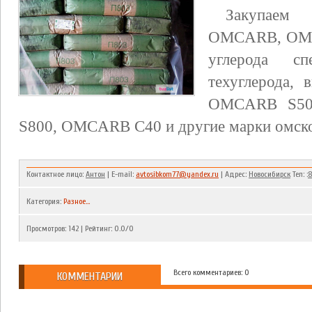
Закупаем 
OMCARB, OMCA
углерода сп
техуглерода,
OMCARB S50
S800, OMCARB C40 и другие марки омско
Контактное лицо:
Антон
| E-mail:
avtosibkom77@yandex.ru
| Адрес:
Новосибирск
Тел: :
8
Категория
:
Разное...
Просмотров
:
142
|
Рейтинг
:
0.0
/
0
Всего комментариев: 0
КОММЕНТАРИИ