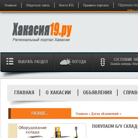
Главная
Обратная связь
Лента RSS
Правила портала
Прогноз по
https:
СОСТОЯНИЕ Н
ВЫБРАТЬ РАЗДЕЛ
ПОГОДА
Онлайн камеры Абака
ГЛАВНАЯ
О ХАКАСИИ
ОБЪЯВЛЕНИЯ
СПРАВ
РАЗНОЕ...
Главная
»
Доска объявлений
»
ПОКУПАЕМ Б/У СКЛАД