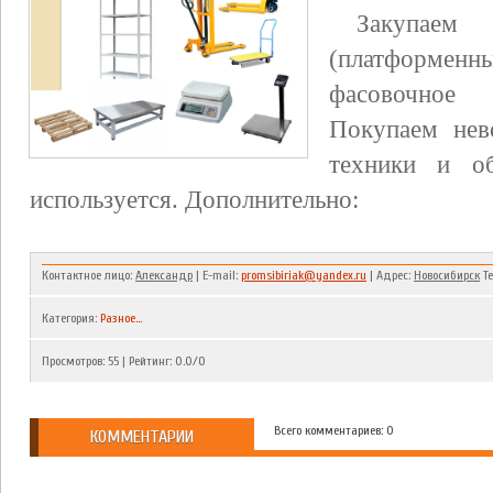
Закупае
(платформенн
фасовочное 
Покупаем нев
техники и об
используется. Дополнительно:
Контактное лицо:
Александр
| E-mail:
promsibiriak@yandex.ru
| Адрес:
Новосибирск
Те
Категория
:
Разное...
Просмотров
:
55
|
Рейтинг
:
0.0
/
0
Всего комментариев: 0
КОММЕНТАРИИ