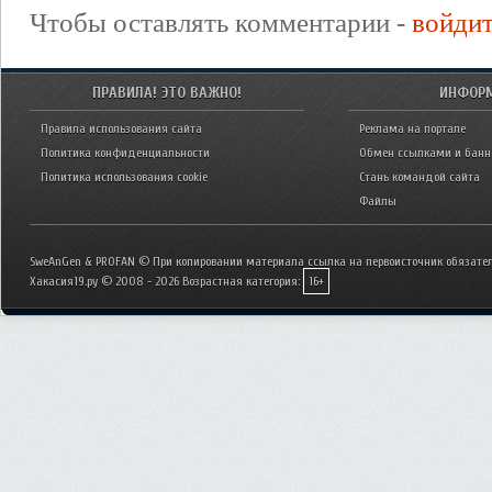
Чтобы оставлять комментарии -
войди
ПРАВИЛА! ЭТО ВАЖНО!
ИНФОР
Правила использования сайта
Реклама на портале
Политика конфиденциальности
Обмен ссылками и бан
Политика использования cookie
Стань командой сайта
Файлы
SweAnGen & PROFAN © При копировании материала ссылка на первоисточник обязател
Хакасия19.ру © 2008 - 2026
Возрастная категория:
16+