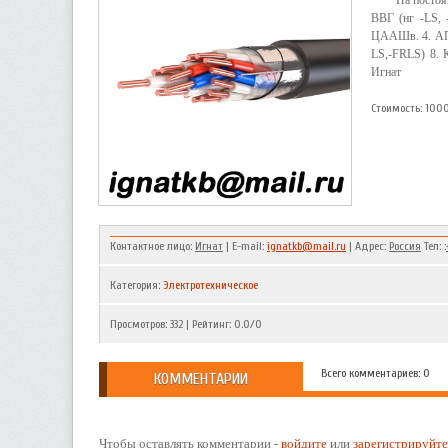
На постоя
ВВГ (нг -LS,
ЦААШв. 4. АП
LS,-FRLS) 8. 
Игнат
Стоимость: 100
Контактное лицо:
Игнат
| E-mail:
ignatkb@mail.ru
| Адрес:
Россия
Тел: :
Категория
:
Электротехническое
Просмотров
:
332
|
Рейтинг
:
0.0
/
0
Всего комментариев: 0
КОММЕНТАРИИ
Чтобы оставлять комментарии -
войдите
или
зарегистрируйте