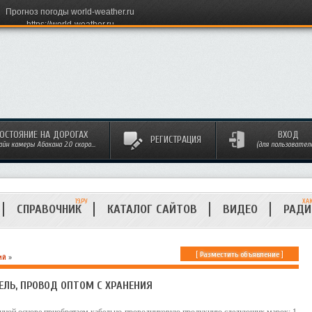
Прогноз погоды world-weather.ru
https://world-weather.ru
ОСТОЯНИЕ НА ДОРОГАХ
ВХОД
РЕГИСТРАЦИЯ
айн камеры Абакана 2.0 скоро...
(для пользовател
19.РУ
ХА
СПРАВОЧНИК
КАТАЛОГ САЙТОВ
ВИДЕО
РАД
[
Разместить объявление
]
ий
»
ЕЛЬ, ПРОВОД ОПТОМ С ХРАНЕНИЯ