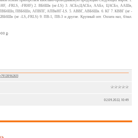
нной основе приобретаем кабельно-проводниковую продукцию следующих марок: 1.
 -HF, -FRLS, -FRHF) 2. ВБбШв (нг-LS) 3. АСБл,ЦАСБл, ААБл, ЦАСБл, ААШв,
ВБбШп, ПВБбШп, АПВПГ, АПВвНГ-LS. 5. АВВГ, АВБбШв. 6. КГ 7. КВВГ (нг -
КВБбШв (нг -LS,-FRLS) 9. ПВ-1, ПВ-3 и другие. Крупный опт. Оплата нал, б/нал.
000 ք
+79128962613
02.09.2022, 10:49
сь