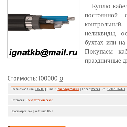
Куплю кабел
постоянной 
контрольны
неликвиды, о
бухтах или на
Покупаем ка
праздничные д
Стоимость: 100000 ք
Контактное лицо:
КАБЕЛЬ
| E-mail:
ignatkb@mail.ru
| Адрес:
Россия
Тел: :
+79128962613
Категория
:
Электротехническое
Просмотров
:
342
|
Рейтинг
:
3.0
/
1