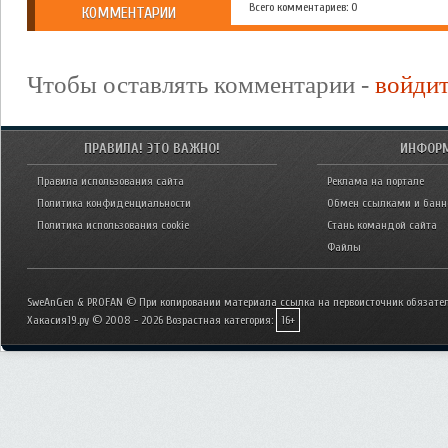
Всего комментариев: 0
КОММЕНТАРИИ
Чтобы оставлять комментарии -
войди
ПРАВИЛА! ЭТО ВАЖНО!
ИНФОР
Правила использования сайта
Реклама на портале
Политика конфиденциальности
Обмен ссылками и бан
Политика использования cookie
Стань командой сайта
Файлы
SweAnGen & PROFAN © При копировании материала ссылка на первоисточник обязател
Хакасия19.ру © 2008 - 2026
Возрастная категория:
16+