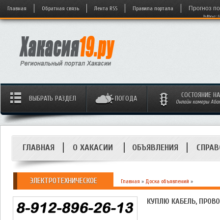
Главная
Обратная связь
Лента RSS
Правила портала
Прогноз по
https:
СОСТОЯНИЕ Н
ВЫБРАТЬ РАЗДЕЛ
ПОГОДА
Онлайн камеры Абака
ГЛАВНАЯ
О ХАКАСИИ
ОБЪЯВЛЕНИЯ
СПРАВ
ЭЛЕКТРОТЕХНИЧЕСКОЕ
Главная
»
Доска объявлений
»
КУПЛЮ КАБЕЛЬ, ПРОВ