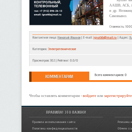
Куплю к
ААШВ, АСБ, 
и др. Неликви
Самовывоз.
Стоимость: 10
Контактное лицо:
Николай Иванов
| E-mail:
ignatkb@mail.ru
| Адрес:
Х
Категория
:
Электротехническое
Просмотров
:
302
|
Рейтинг
:
0.0
/
0
Всего комментариев: 0
КОММЕНТАРИИ
Чтобы оставлять комментарии -
войдите
или
зарегистрируйте
ПРАВИЛА! ЭТО ВАЖНО!
Правила использования сайта
Реклама н
Политика конфиденциальности
Обмен сс