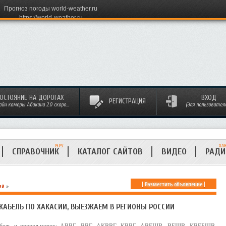
Прогноз погоды world-weather.ru
https://world-weather.ru
ОСТОЯНИЕ НА ДОРОГАХ
ВХОД
РЕГИСТРАЦИЯ
айн камеры Абакана 2.0 скоро...
(для пользовател
19.РУ
ХА
СПРАВОЧНИК
КАТАЛОГ САЙТОВ
ВИДЕО
РАД
[
Разместить объявление
]
ий
»
КАБЕЛЬ ПО ХАКАСИИ, ВЫЕЗЖАЕМ В РЕГИОНЫ РОССИИ