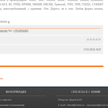
абель и провод,марок: АВВГ, ВВГ, АКВВГ, КВВГ, АВБШВ, ВБШВ, КВББШВ,
ААБЛ, КГ, РПШ, НРШМ, МКШВ, МКЭШ, Транскаб, ТПП, ТПВ, ГЕРДА, СОББИТ
д, невостребованный, с хранения. Опт. Дорого, не в лом. Любая форма оплаты.
000000 ք
акасия
Тел: :
+79128962613
17.02.2023, 16:37
сь
ИНФОРМАЦИЯ
СВЯЗАТЬСЯ С НАМИ!
а портале
Telegram: @profan93
ылками и баннерами
E-mail: shked@inbox.ru , sweangen@mail.ru