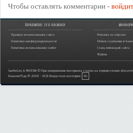
Чтобы оставлять комментарии -
войди
ПРАВИЛА! ЭТО ВАЖНО!
ИНФОР
Правила использования сайта
Реклама на портале
Политика конфиденциальности
Обмен ссылками и бан
Политика использования cookie
Стань командой сайта
Файлы
SweAnGen & PROFAN © При копировании материала ссылка на первоисточник обязател
Хакасия19.ру © 2008 - 2026
Возрастная категория:
16+