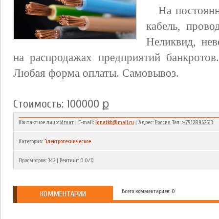
На постоянн
кабель, прово
Неликвид, нев
на распродажах предприятий банкротов
Любая форма оплаты. Самовывоз.
Стоимость: 100000 ք
Контактное лицо:
Игнат
| E-mail:
ignatkb@mail.ru
| Адрес:
Россия
Тел: :
+79128962613
Категория
:
Электротехническое
Просмотров
:
342
|
Рейтинг
:
0.0
/
0
Всего комментариев: 0
КОММЕНТАРИИ