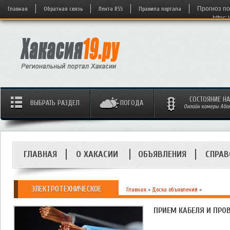
Главная
Обратная связь
Лента RSS
Правила портала
Прогноз по
https:
СОСТОЯНИЕ Н
ВЫБРАТЬ РАЗДЕЛ
ПОГОДА
Онлайн камеры Абака
ГЛАВНАЯ
О ХАКАСИИ
ОБЪЯВЛЕНИЯ
СПРАВ
ЭЛЕКТРОТЕХНИЧЕСКОЕ
Главная
»
Доска объявлений
»
ПРИЕМ КАБЕЛЯ И ПРОВ