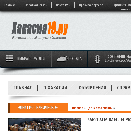
Главная
Обратная связь
Лента RSS
Правила портала
Прогноз по
https:
СОСТОЯНИЕ Н
ВЫБРАТЬ РАЗДЕЛ
ПОГОДА
Онлайн камеры Абака
ГЛАВНАЯ
О ХАКАСИИ
ОБЪЯВЛЕНИЯ
СПРАВ
ЭЛЕКТРОТЕХНИЧЕСКОЕ
Главная
»
Доска объявлений
»
ЗАКУПАЕМ КАБЕЛЬНУЮ 