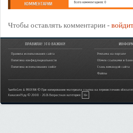
Всего комментариев: 0
КОММЕНТАРИИ
Чтобы оставлять комментарии -
войди
ПРАВИЛА! ЭТО ВАЖНО!
ИНФОР
Правила использования сайта
Реклама на портале
Политика конфиденциальности
Обмен ссылками и бан
Политика использования cookie
Стань командой сайта
Файлы
SweAnGen & PROFAN © При копировании материала ссылка на первоисточник обязател
Хакасия19.ру © 2008 - 2026
Возрастная категория:
16+