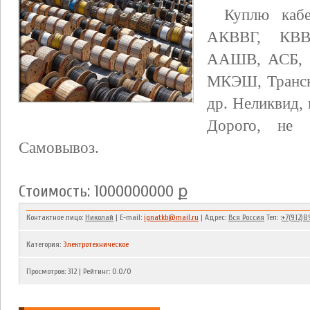
Куплю кабе
АКВВГ, КВ
ААШВ, АСБ,
МКЭШ, Транск
др. Неликвид, 
Дорого, не
Самовывоз.
Стоимость: 1000000000 ք
Контактное лицо:
Николай
| E-mail:
ignatkb@mail.ru
| Адрес:
Вся Россия
Тел: :
+7(912)8
Категория
:
Электротехническое
Просмотров
:
312
|
Рейтинг
:
0.0
/
0