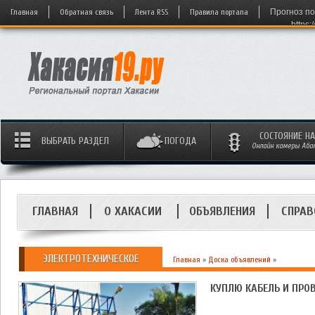
Главная
Обратная связь
Лента RSS
Правила портала
Прогноз по
https:
СОСТОЯНИЕ Н
ВЫБРАТЬ РАЗДЕЛ
ПОГОДА
Онлайн камеры Абака
ГЛАВНАЯ
О ХАКАСИИ
ОБЪЯВЛЕНИЯ
СПРАВ
ЭЛЕКТРОТЕХНИЧЕСКОЕ
Главная
»
Доска объявлений
»
КУПЛЮ КАБЕЛЬ И ПР