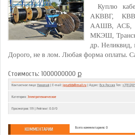
Куплю кабе
АКВВГ, КВ
ААШВ, АСБ,
МКЭШ, Транск
др. Неликвид, 
Дорого, не в лом. Любая форма оплаты. С
Стоимость: 1000000000 ք
Контактное лицо:
Николай
| E-mail:
ignatkb@mail.ru
| Адрес:
Вся Россия
Тел: :
+7(912)8
Категория
:
Электротехническое
Просмотров
:
119
|
Рейтинг
:
0.0
/
0
Всего комментариев: 0
КОММЕНТАРИИ