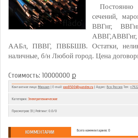
Постоянно 
сечений, ма
ВВГнг, ВВГн
АВВГ,АВВГн
ААБл, ПВВГ, ПВББШВ. Остатки, неликв
наличные, б/н Любой город. Цена договор
Стоимость: 10000000 ք
Контактное лицо:
Михаил
| E-mail:
xxx8500@yandex.ru
| Адрес:
Вся Россия
Тел: :
+792
Категория
:
Электротехническое
Просмотров
:
33
|
Рейтинг
:
0.0
/
0
Всего комментариев: 0
КОММЕНТАРИИ