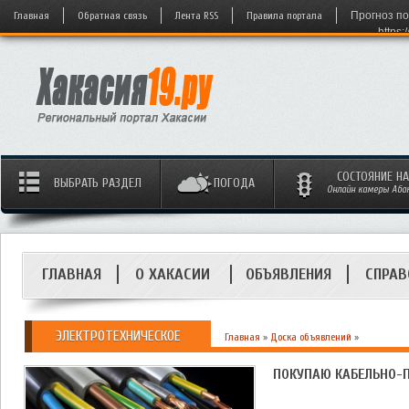
Главная
Обратная связь
Лента RSS
Правила портала
Прогноз по
https:
СОСТОЯНИЕ Н
ВЫБРАТЬ РАЗДЕЛ
ПОГОДА
Онлайн камеры Абака
ГЛАВНАЯ
О ХАКАСИИ
ОБЪЯВЛЕНИЯ
СПРАВ
ЭЛЕКТРОТЕХНИЧЕСКОЕ
Главная
»
Доска объявлений
»
ПОКУПАЮ КАБЕЛЬНО-