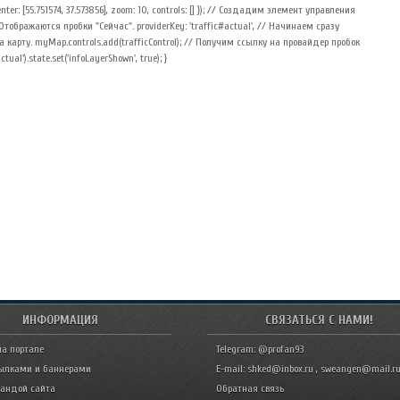
nter: [55.751574, 37.573856], zoom: 10, controls: [] }); // Создадим элемент управления
 // Отображаются пробки "Сейчас". providerKey: 'traffic#actual', // Начинаем сразу
на карту. myMap.controls.add(trafficControl); // Получим ссылку на провайдер пробок
al').state.set('infoLayerShown', true); }
ИНФОРМАЦИЯ
СВЯЗАТЬСЯ С НАМИ!
на портале
Telegram: @profan93
ылками и баннерами
E-mail: shked@inbox.ru , sweangen@mail.r
мандой сайта
Обратная связь