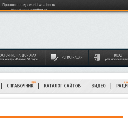
Прогноз погоды world-weather.ru
https://world-weather.ru
ОСТОЯНИЕ НА ДОРОГАХ
ВХОД
РЕГИСТРАЦИЯ
айн камеры Абакана 2.0 скоро...
(для пользовател
19.РУ
ХА
СПРАВОЧНИК
КАТАЛОГ САЙТОВ
ВИДЕО
РАД