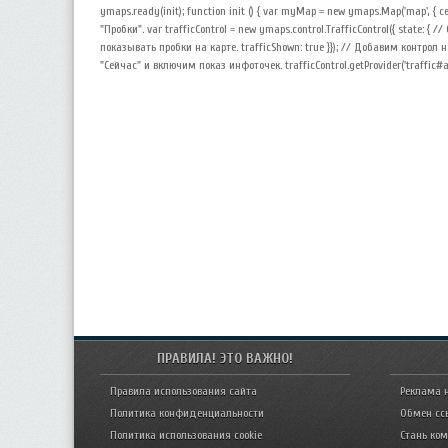
ymaps.ready(init); function init () { var myMap = new ymaps.Map('map', { ce
"Пробки". var trafficControl = new ymaps.control.TrafficControl({ state: {
показывать пробки на карте. trafficShown: true }}); // Добавим контрол 
"Сейчас" и включим показ инфоточек. trafficControl.getProvider('traffic#actu
ПРАВИЛА! ЭТО ВАЖНО!
Правила использования сайта
Реклама 
Политика конфиденциальности
Обмен сс
Политика использования cookie
Стань ко