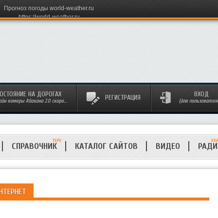
Прогноз погоды world-weather.ru
https://world-weather.ru
ОСТОЯНИЕ НА ДОРОГАХ
ВХОД
РЕГИСТРАЦИЯ
айн камеры Абакана 2.0 скоро...
(для пользовател
19.РУ
ХА
СПРАВОЧНИК
КАТАЛОГ САЙТОВ
ВИДЕО
РАД
ИНТЕРНЕТ