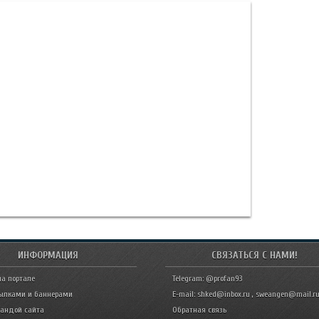
ИНФОРМАЦИЯ
СВЯЗАТЬСЯ С НАМИ!
на портале
Telegram: @profan93
ылками и баннерами
E-mail: shked@inbox.ru , sweangen@mail.r
мандой сайта
Обратная связь