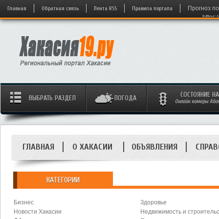
Главная
Обратная связь
Лента RSS
Правила портала
Прогноз по
https:
СОСТОЯНИЕ Н
ВЫБРАТЬ РАЗДЕЛ
ПОГОДА
Онлайн камеры Абака
ГЛАВНАЯ
О ХАКАСИИ
ОБЪЯВЛЕНИЯ
СПРАВ
КАТЕГОРИИ
Бизнес
Здоровье
Новости Хакасии
Недвижимость и строитель