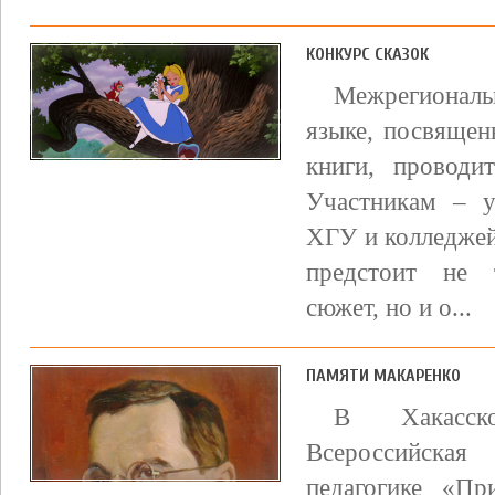
КОНКУРС СКАЗОК
Межрегиональ
языке, посвяще
книги, проводи
Участникам – у
ХГУ и колледжей
предстоит не 
сюжет, но и о...
ПАМЯТИ МАКАРЕНКО
В Хакасско
Всероссийска
педагогике «Пр