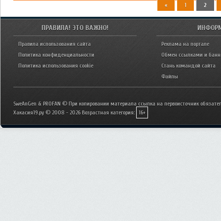
«
1
2
ПРАВИЛА! ЭТО ВАЖНО!
ИНФОР
Правила использования сайта
Реклама на портале
Политика конфиденциальности
Обмен ссылками и бан
Политика использования cookie
Стань командой сайта
Файлы
SweAnGen & PROFAN © При копировании материала ссылка на первоисточник обязател
Хакасия19.ру © 2008 - 2026
Возрастная категория:
16+