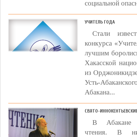
социальной опас
УЧИТЕЛЬ ГОДА
Стали извест
конкурса «Учител
лучшим боролись
Хакасской нацио
из Орджоникидзе
Усть-Абаканск
Абакана...
СВЯТО-ИННОКЕНТЬЕВСКИ
В Абакане п
чтения. В н