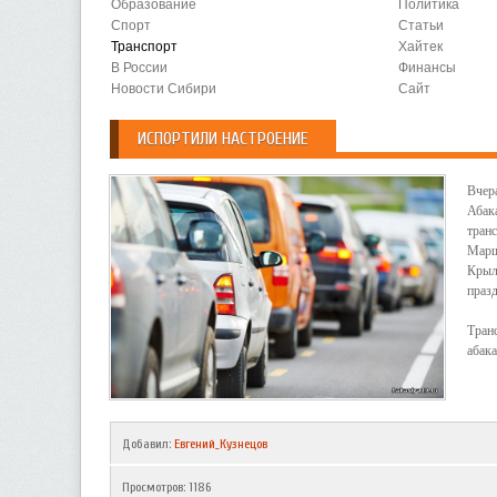
Образование
Политика
Спорт
Статьи
Транспорт
Хайтек
В России
Финансы
Новости Сибири
Сайт
ИСПОРТИЛИ НАСТРОЕНИЕ
Вчер
Абак
тран
Марш
Крыл
празд
Тран
абак
Добавил
:
Евгений_Кузнецов
Просмотров
:
1186