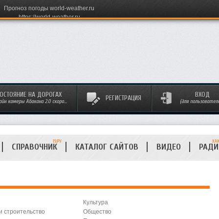
Прогноз погоды world-weather.ru
https://world-weather.ru
ОСТОЯНИЕ НА ДОРОГАХ
ВХОД
РЕГИСТРАЦИЯ
айн камеры Абакана 2.0 скоро...
(для пользовател
19.РУ
ХА
СПРАВОЧНИК
КАТАЛОГ САЙТОВ
ВИДЕО
РАД
Культура
и строительство
Общество