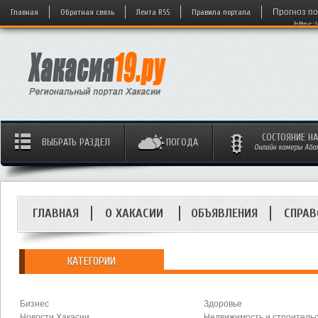
Главная
Обратная связь
Лента RSS
Правила портала
Прогноз по
https:
СОСТОЯНИЕ Н
ВЫБРАТЬ РАЗДЕЛ
ПОГОДА
Онлайн камеры Абака
ГЛАВНАЯ
О ХАКАСИИ
ОБЪЯВЛЕНИЯ
СПРАВ
КАТЕГОРИИ
Бизнес
Здоровье
Новости Хакасии
Недвижимость и строитель