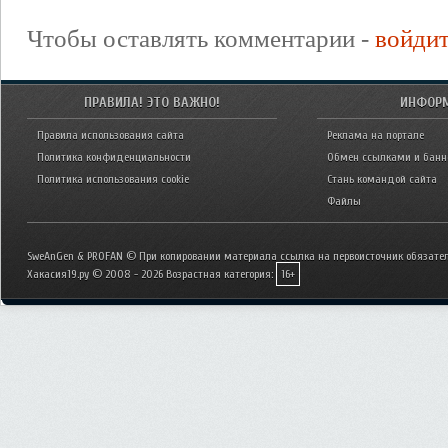
Чтобы оставлять комментарии -
войди
ПРАВИЛА! ЭТО ВАЖНО!
ИНФОР
Правила использования сайта
Реклама на портале
Политика конфиденциальности
Обмен ссылками и бан
Политика использования cookie
Стань командой сайта
Файлы
SweAnGen & PROFAN © При копировании материала ссылка на первоисточник обязател
Хакасия19.ру © 2008 - 2026
Возрастная категория:
16+