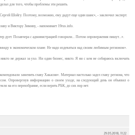
сделал для того, чтобы проблемы эти решить.
 Сергей Шойгу. Поэтому, возможно, ему дадут еще один шанс», - заключил эксперт.
лаву и Виктору Зимину, - напоминает 19rus.info.
тер дует. Позавчера с администрацией говорили... Потом опровержения пишут...».
ю ввиду в экономическом плане. Не надо издеваться над своим любимым регионом».
 никто не держал за ухо. Ни один бизнес, никто. Я ни с кем не собираюсь включать
комендовали заменить главу Хакасии». Материал настолько задел главу региона, что
усом. Опровергнув информацию о своем уходе, на следующий день он объявил о
ля на его переизбрание, если верить РБК, до сих пор нет.
29.05.2018, 11:22