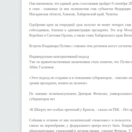
Они напомнили, что единый день голосования пройдет 9 сентября 20
в семи - плановые (в них полномочия глав субъектов Федерации 
Магаданская области, Хакасия, Хабаровский край, Чукотка.
Одобрение идти на очередной срок получат не менее четырех глав
собеседников, близких к администрации президента. Это мэр Мос
Воробьев и Светлана Орлова, а также глава Хабаровского края Вяче
Встречи Владимира Путина с главами этих регионов могут состоятьс
Индивидуально-консервативный подход
Уже по правительственным назначениям стало понятно, что Путин н
Аббас Галлямов.
«Этот подход он сохранил и в отношении губернаторов, - пояснил он
зрения президента, менять их незачем».
По мнению политконсультанта Дмитрия Фетисова, универсально
губернаторов нет.
«К Шпорту нет особых претензий у Кремля, - сказал он РБК. - Нет пр
Собянин в отличие от них политический «тяжеловес» и пользуется
списке на переизбрание, у федерального центра могут быть. Напр
образовательных учреждений в регионе низкое, говорит Фетисов. У