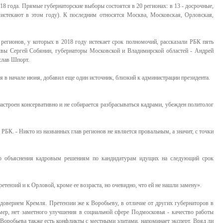
18 года. Прямые губернаторские выборы состоятся в 20 регионах: в 13 - досрочные,
истекают в этом году). К последним относятся Москва, Московская, Орловская,
 регионов, у которых в 2018 году истекает срок полномочий, рассказали РБК пять
квы Сергей Собянин, губернаторы Московской и Владимирской областей - Андрей
слав Шпорт.
я в начале июня, добавил еще один источник, близкий к администрации президента.
астроен консервативно и не собирается разбрасываться кадрами, убежден политолог
 РБК. - Никто из названных глав регионов не является провальным, а значит, с точки
го объяснения кадровым решениям по кандидатурам идущих на следующий срок
етензий и к Орловой, кроме ее возраста, но очевидно, что ей не нашли замену».
 доверием Кремля. Претензии же к Воробьеву, в отличие от других губернаторов в
имер, нет заметного улучшения в социальной сфере Подмосковья - качество работы
 Воробьева также есть конфликты с местными элитами, напоминает эксперт. Вряд ли