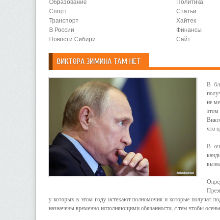
Образование
Политика
Спорт
Статьи
Транспорт
Хайтек
В России
Финансы
Новости Сибири
Сайт
ВИКТОРА ЗИМИНА ТАМ НЕТ
В бл
полу
не м
этом
Викт
что о
В оч
канд
вызва
Опре
През
у которых в этом году истекают полномочия и которые получат п
назначены временно исполняющими обязанности, с тем чтобы осенью