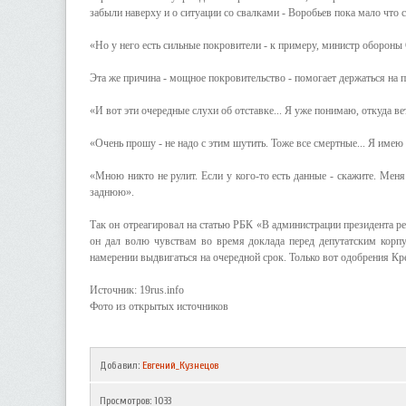
забыли наверху и о ситуации со свалками - Воробьев пока мало что 
«Но у него есть сильные покровители - к примеру, министр обороны
Эта же причина - мощное покровительство - помогает держаться на п
«И вот эти очередные слухи об отставке... Я уже понимаю, откуда ве
«Очень прошу - не надо с этим шутить. Тоже все смертные... Я име
«Мною никто не рулит. Если у кого-то есть данные - скажите. Меня
заднюю».
Так он отреагировал на статью РБК «В администрации президента ре
он дал волю чувствам во время доклада перед депутатским корп
намерении выдвигаться на очередной срок. Только вот одобрения Крем
Источник: 19rus.info
Фото из открытых источников
Добавил
:
Евгений_Кузнецов
Просмотров
:
1033