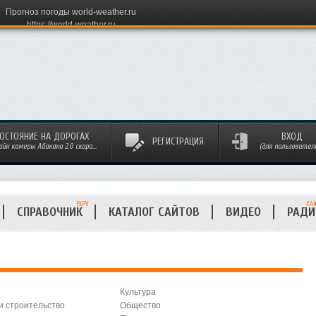
Прогноз погоды world-weather.ru
https://world-weather.ru
ОСТОЯНИЕ НА ДОРОГАХ
ВХОД
РЕГИСТРАЦИЯ
айн камеры Абакана 2.0 скоро...
(для пользовател
19.РУ
ХА
СПРАВОЧНИК
КАТАЛОГ САЙТОВ
ВИДЕО
РАД
Культура
и строительство
Общество