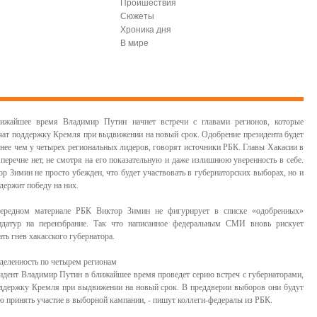
Проишествия
Сюжеты
Хроника дня
В мире
ижайшее время Владимир Путин начнет встречи с главами регионов, которые
чат поддержку Кремля при выдвижении на новый срок. Одобрение президента будет
енее чем у четырех региональных лидеров, говорят источники РБК. Главы Хакасии в
 перечне нет, не смотря на его показательную и даже излишнюю уверенность в себе.
ор Зимин не просто убежден, что будет участвовать в губернаторских выборах, но и
держит победу на них.
ередном материале РБК Виктор Зимин не фигурирует в списке «одобренных»
идатур на переизбрание. Так что написанное федеральным СМИ вновь рискует
ть гнев хакасского губернатора.
деленность по четырем регионам
идент Владимир Путин в ближайшее время проведет серию встреч с губернаторами,
оддержку Кремля при выдвижении на новый срок. В преддверии выборов они будут
 принять участие в выборной кампании, - пишут коллеги-федералы из РБК.