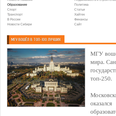
Образование
Политика
Спорт
Статьи
Транспорт
Хайтек
В России
Финансы
Новости Сибири
Сайт
МГУ ВОШЁЛ В ТОП-100 ЛУЧШИХ
МГУ вошё
мира. Са
государс
топ-250.
Московск
оказал
образоват