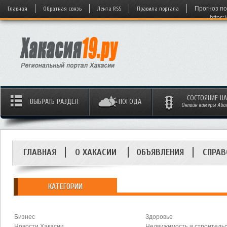
Главная
Обратная связь
Лента RSS
Правила портала
Прогноз по
https:
СОСТОЯНИЕ Н
ВЫБРАТЬ РАЗДЕЛ
ПОГОДА
Онлайн камеры Абака
ГЛАВНАЯ
О ХАКАСИИ
ОБЪЯВЛЕНИЯ
СПРАВ
КАТЕГОРИИ
Бизнес
Здоровье
Новости Хакасии
Недвижимость и строитель