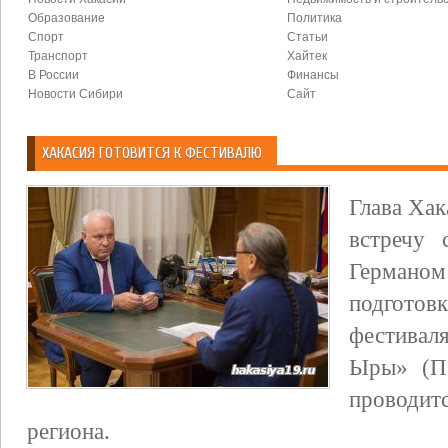
Образование
Политика
Спорт
Статьи
Транспорт
Хайтек
В России
Финансы
Новости Сибири
Сайт
ХАКАСИЯ ГОТОВИТСЯ К ФЕСТИВАЛЮ
Глава Ха
встречу 
Германом
подготов
фестивал
Ыры» (Пе
проводит
региона.