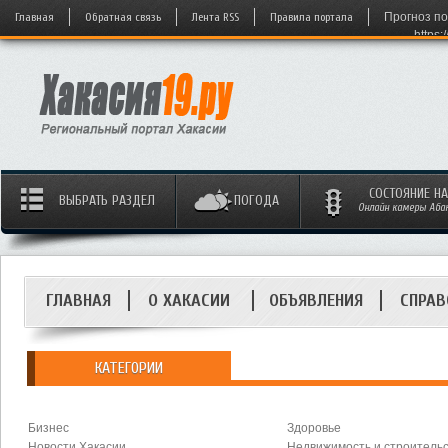
Главная
Обратная связь
Лента RSS
Правила портала
Прогноз по
https:
СОСТОЯНИЕ Н
ВЫБРАТЬ РАЗДЕЛ
ПОГОДА
Онлайн камеры Абака
ГЛАВНАЯ
О ХАКАСИИ
ОБЪЯВЛЕНИЯ
СПРАВ
КАТЕГОРИИ
Бизнес
Здоровье
Новости Хакасии
Недвижимость и строитель