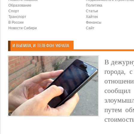
Образование
Политика
Спорт
Статьи
Транспорт
Хайтек
В России
Финансы
Новости Сибири
Сайт
И ВЫПИЛА, И ТЕЛЕФОН УКРАЛА
В дежурн
города, 
отноше
сообщи
злоумышле
путем об
стоимость