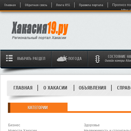
Главная
Обратная связь
Лента RSS
Правила портала
Прогноз по
https:
СОСТОЯНИЕ Н
ВЫБРАТЬ РАЗДЕЛ
ПОГОДА
Онлайн камеры Абака
ГЛАВНАЯ
О ХАКАСИИ
ОБЪЯВЛЕНИЯ
СПРАВ
КАТЕГОРИИ
Бизнес
Здоровье
Новости Хакасии
Недвижимость и строитель