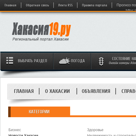
Главная
Обратная связь
Лента RSS
Правила портала
Прогноз по
https:
СОСТОЯНИЕ Н
ВЫБРАТЬ РАЗДЕЛ
ПОГОДА
Онлайн камеры Абака
ГЛАВНАЯ
О ХАКАСИИ
ОБЪЯВЛЕНИЯ
СПРАВ
КАТЕГОРИИ
Бизнес
Здоровье
Новости Хакасии
Недвижимость и строитель