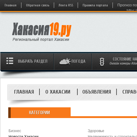
Главная
Обратная связь
Лента RSS
Правила портала
Прогноз по
https:
СОСТОЯНИЕ Н
ВЫБРАТЬ РАЗДЕЛ
ПОГОДА
Онлайн камеры Абака
ГЛАВНАЯ
О ХАКАСИИ
ОБЪЯВЛЕНИЯ
СПРАВ
КАТЕГОРИИ
Бизнес
Здоровье
Новости Хакасии
Недвижимость и строитель