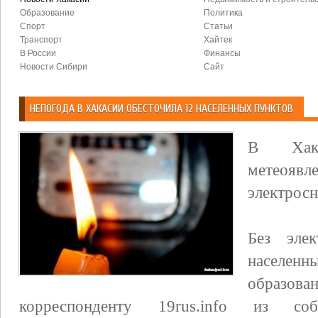
Образование
Политика
Спорт
Статьи
Транспорт
Хайтек
В России
Финансы
Новости Сибири
Сайт
НЕПОГОДА В ХАКАСИИ ОБЕСТОЧИЛА 12 НАСЕЛЕННЫХ ПУНКТОВ
В Хака
метеоя
электросн
Без элек
населенн
образо
корреспонденту 19rus.info из соб