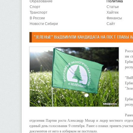
Образование
Политика
Спорт
Статьи
Транспорт
Хайтек
В России
Финансы
Новости Сибири
Сайт
"ЗЕЛЕНЫЕ" ВЫДВИНУЛИ КАНДИДАТА НА ПОСТ ГЛАВЫ Х
Росс
им с
Ербя
респ
"ВиИ
Ербя
"Зеле
Ербя
респ
Ране
отделения Партии роста Александр Мяхар и лидер местного отде
единый день голосования 9 сентября. Ранее о планах принять участ
документов от него в избирком не поступало.