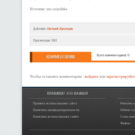
Источник: tass.ru/politika
Добавил
:
Евгений_Кузнецов
Просмотров
:
1381
Всего комментариев: 0
КОММЕНТАРИИ
Чтобы оставлять комментарии -
войдите
или
зарегистрируйте
ПРАВИЛА! ЭТО ВАЖНО!
Правила использования сайта
Реклама н
Политика конфиденциальности
Обмен сс
Политика использования cookie
Стань ко
Файлы