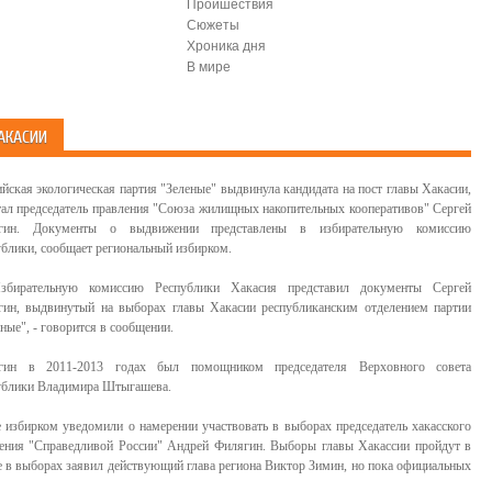
Проишествия
Сюжеты
Хроника дня
В мире
АКАСИИ
ийская экологическая партия "Зеленые" выдвинула кандидата на пост главы Хакасии,
тал председатель правления "Союза жилищных накопительных кооперативов" Сергей
гин. Документы о выдвижении представлены в избирательную комиссию
ублики, сообщает региональный избирком.
збирательную комиссию Республики Хакасия представил документы Сергей
гин, выдвинутый на выборах главы Хакасии республиканским отделением партии
ные", - говорится в сообщении.
гин в 2011-2013 годах был помощником председателя Верховного совета
ублики Владимира Штыгашева.
е избирком уведомили о намерении участвовать в выборах председатель хакасского
ления "Справедливой России" Андрей Филягин. Выборы главы Хакассии пройдут в
ие в выборах заявил действующий глава региона Виктор Зимин, но пока официальных