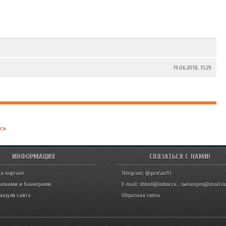
19.06.2018, 15:29
сь
ИНФОРМАЦИЯ
СВЯЗАТЬСЯ С НАМИ!
а портале
Telegram: @profan93
ылками и баннерами
E-mail: shked@inbox.ru , sweangen@mail.ru
мандой сайта
Обратная связь