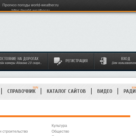
Прогноз погоды world-weather.ru
https://world-weather.ru
ОСТОЯНИЕ НА ДОРОГАХ
ВХОД
РЕГИСТРАЦИЯ
айн камеры Абакана 2.0 скоро...
(для пользовател
19.РУ
ХА
СПРАВОЧНИК
КАТАЛОГ САЙТОВ
ВИДЕО
РАД
Культура
и строительство
Общество