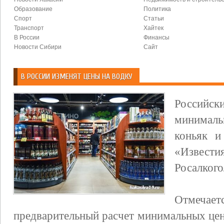
Образование
Политика
Спорт
Статьи
Транспорт
Хайтек
В России
Финансы
Новости Сибири
Сайт
В РОССИИ ИЗМЕНЯТ ЦЕНЫ НА ВОДКУ
Российс
минимал
коньяк и
«Изве
Росалкого
Отмеча
предварительный расчет минимальных цен