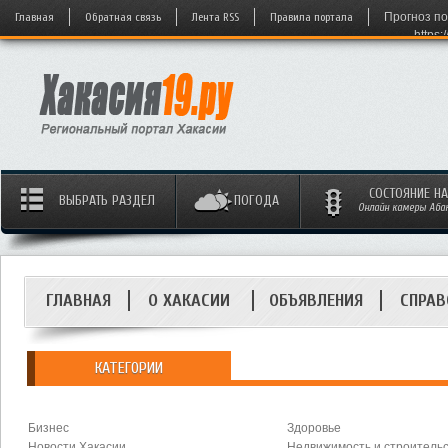
Главная
Обратная связь
Лента RSS
Правила портала
Прогноз по
https:
СОСТОЯНИЕ Н
ВЫБРАТЬ РАЗДЕЛ
ПОГОДА
Онлайн камеры Абака
ГЛАВНАЯ
О ХАКАСИИ
ОБЪЯВЛЕНИЯ
СПРАВ
КАТЕГОРИИ
Бизнес
Здоровье
Новости Хакасии
Недвижимость и строитель