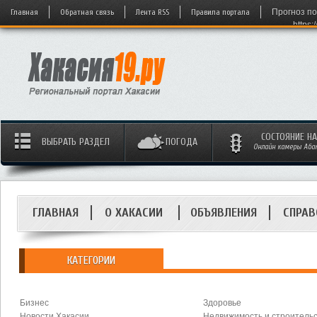
Главная
Обратная связь
Лента RSS
Правила портала
Прогноз по
https:
СОСТОЯНИЕ Н
ВЫБРАТЬ РАЗДЕЛ
ПОГОДА
Онлайн камеры Абака
ГЛАВНАЯ
О ХАКАСИИ
ОБЪЯВЛЕНИЯ
СПРАВ
КАТЕГОРИИ
Бизнес
Здоровье
Новости Хакасии
Недвижимость и строитель