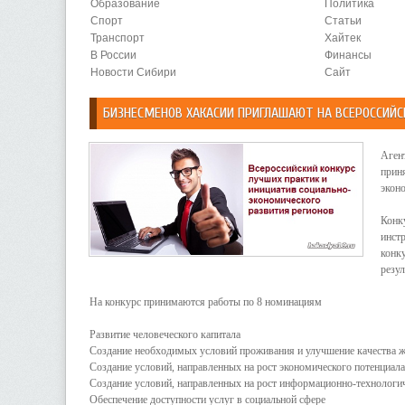
Образование
Политика
Спорт
Статьи
Транспорт
Хайтек
В России
Финансы
Новости Сибири
Сайт
БИЗНЕСМЕНОВ ХАКАСИИ ПРИГЛАШАЮТ НА ВСЕРОССИЙС
Аген
прин
экон
Конк
инст
конк
резул
На конкурс принимаются работы по 8 номинациям
Развитие человеческого капитала
Создание необходимых условий проживания и улучшение качества ж
Создание условий, направленных на рост экономического потенциала
Создание условий, направленных на рост информационно-технологич
Обеспечение доступности услуг в социальной сфере