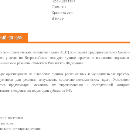
Проишествия
Сюжеты
Хроника дня
В мире
КИЙ КОНКУРС
тство стратегических инициатив (далее АСИ) приглашает предпринимателей Хакасии
ять участие во Всероссийском конкурсе лучших практик и инициатив социально-
омического развития субъектов Российской Федерации.
урс ориентирован на выявление лучших региональных и муниципальных практик,
рументов для решения актуальных социально-экономических задач. Условиями
урса предусмотрен механизм их тиражирования и последующий контроль
ьтатов внедрения на территории субъектов РФ.
изни населения
 региона
еского потенциала региона