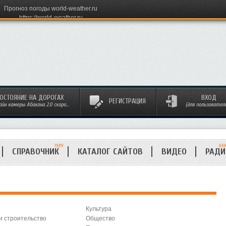
Прогноз погоды world-weather.ru
https://world-weather.ru
ОСТОЯНИЕ НА ДОРОГАХ
ВХОД
РЕГИСТРАЦИЯ
айн камеры Абакана 2.0 скоро...
(для пользовател
19.РУ
ХА
СПРАВОЧНИК
КАТАЛОГ САЙТОВ
ВИДЕО
РАД
Культура
и строительство
Общество