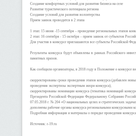
Создание комфортных условий для развития бизнеса на селе
Развитие туристического потенциала региона
Создание условий для развития волонтерства
Прием заявок проводится в 2 этапа
1 этап: 15 июня -15 сентября – проведение региональных этапов кон
2 этап: 16 сентября - 15 октября – прием заявок от субъектов Росси
Для участия в конкурсе приглашаются все субъекты Российской Фед
Результаты конкурса будут объявлены в рамках Российского инвес
памятных призов.
Как сообщили организаторы, в 2018 году в Положение о конкурсе в
скорректированы сроки проведения этапов конкурса (добавлен новы
проведения экспертизы экспертным жюри конкурса);
скорректированы номинации конкурса (тематика номинаций конкур
Президента Российской Федерации Федеральному Собранию Российс
07.05.2018 г. № 204 «О национальных целях и стратегических задача
дополнены рабочие органы конкурса региональными конкурсными к
Подробная информация и материалы о порядке проведения конкурса разм
Источник: r-19.ru