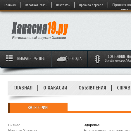
Главная
Обратная связь
Лента RSS
Правила портала
Прогноз по
https:
СОСТОЯНИЕ Н
ВЫБРАТЬ РАЗДЕЛ
ПОГОДА
Онлайн камеры Абака
ГЛАВНАЯ
О ХАКАСИИ
ОБЪЯВЛЕНИЯ
СПРАВ
КАТЕГОРИИ
Бизнес
Здоровье
Новости Хакасии
Недвижимость и строитель