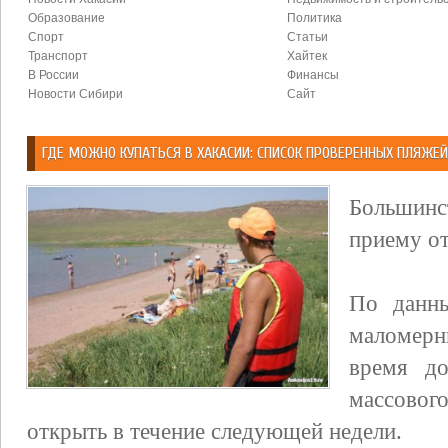
Образование
Политика
Спорт
Статьи
Транспорт
Хайтек
В России
Финансы
Новости Сибири
Сайт
ГДЕ МОЖНО КУПАТЬСЯ В ХАКАСИИ: СПИСОК ПРОВЕРЕННЫХ ПЛЯЖЕЙ
Большинс
приему о
По данны
маломер
время до
массовог
открыть в течение следующей недели.