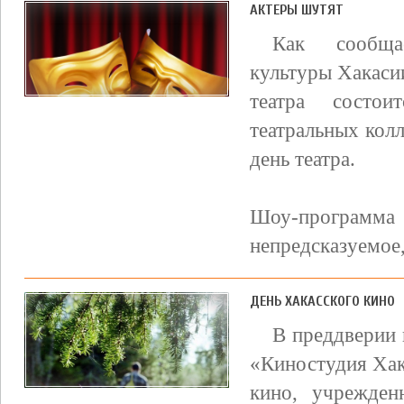
АКТЕРЫ ШУТЯТ
Как сообщае
культуры Хакасии
театра состои
театральных кол
день театра.
Шоу-програм
непредсказуемое,
ДЕНЬ ХАКАССКОГО КИНО
В преддверии 
«Киностудия Хак
кино, учрежден