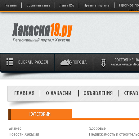
Главная
Обратная связь
Лента RSS
Правила портала
Прогноз по
https:
СОСТОЯНИЕ Н
ВЫБРАТЬ РАЗДЕЛ
ПОГОДА
Онлайн камеры Абака
ГЛАВНАЯ
О ХАКАСИИ
ОБЪЯВЛЕНИЯ
СПРАВ
КАТЕГОРИИ
Бизнес
Здоровье
Новости Хакасии
Недвижимость и строитель