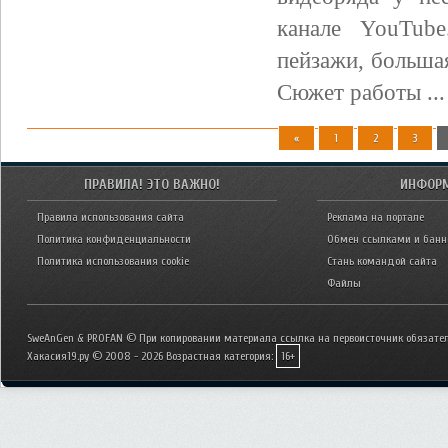
канале YouTub
пейзажи, большая
Сюжет работы ...
«
1
2
3
ПРАВИЛА! ЭТО ВАЖНО!
ИНФОР
Правила использования сайта
Реклама на портале
Политика конфиденциальности
Обмен ссылками и бан
Политика использования cookie
Стань командой сайта
Файлы
SweAnGen & PROFAN © При копировании материала ссылка на первоисточник обязател
Хакасия19.ру © 2008 - 2026
Возрастная категория:
16+