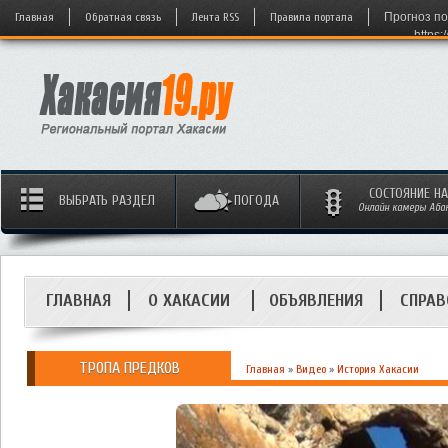
Главная
Обратная связь
Лента RSS
Правила портала
Прогноз по
https:
СОСТОЯНИЕ Н
ВЫБРАТЬ РАЗДЕЛ
ПОГОДА
Онлайн камеры Абака
ГЛАВНАЯ
О ХАКАСИИ
ОБЪЯВЛЕНИЯ
СПРАВ
ТРОПА ПРЕДКОВ
Главная
»
Видео
»
История Хакасии