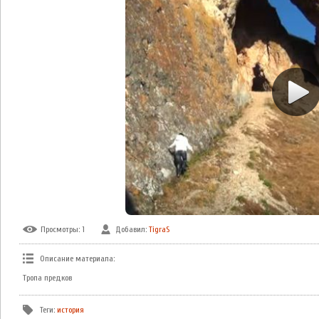
Просмотры
: 1
Добавил
:
TigraS
Описание материала
:
Тропа предков
Теги
:
история