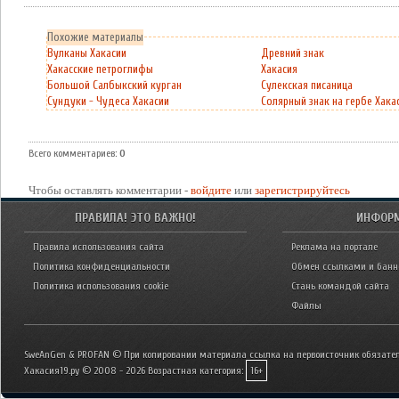
Похожие материалы
Вулканы Хакасии
Древний знак
Хакасские петроглифы
Хакасия
Большой Салбыкский курган
Сулекская писаница
Сундуки - Чудеса Хакасии
Солярный знак на гербе Хака
Всего комментариев
:
0
Чтобы оставлять комментарии -
войдите
или
зарегистрируйтесь
ПРАВИЛА! ЭТО ВАЖНО!
ИНФОР
Правила использования сайта
Реклама на портале
Политика конфиденциальности
Обмен ссылками и бан
Политика использования cookie
Стань командой сайта
Файлы
SweAnGen & PROFAN © При копировании материала ссылка на первоисточник обязател
Хакасия19.ру © 2008 - 2026
Возрастная категория:
16+