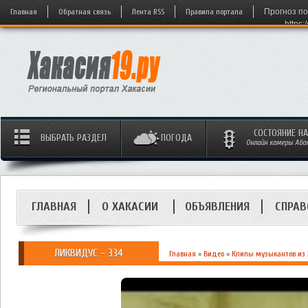
Главная
Обратная связь
Лента RSS
Правила портала
Прогноз по
https:
СОСТОЯНИЕ Н
ВЫБРАТЬ РАЗДЕЛ
ПОГОДА
Онлайн камеры Абака
ГЛАВНАЯ
О ХАКАСИИ
ОБЪЯВЛЕНИЯ
СПРАВ
ЛИКВИДУС - 334
Главная
»
Видео
»
Клипы музыкантов из