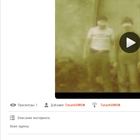
Просмотры
: 1
Добавил
:
TutanhOMON
TutanhOMON
Описание материала
:
Клип группы