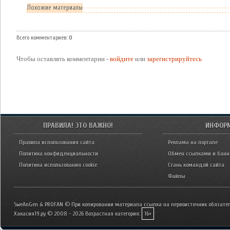
Похожие материалы
Всего комментариев
:
0
Чтобы оставлять комментарии -
войдите
или
зарегистрируйтесь
ПРАВИЛА! ЭТО ВАЖНО!
ИНФОР
Правила использования сайта
Реклама на портале
Политика конфиденциальности
Обмен ссылками и бан
Политика использования cookie
Стань командой сайта
Файлы
SweAnGen & PROFAN © При копировании материала ссылка на первоисточник обязател
Хакасия19.ру © 2008 - 2026
Возрастная категория:
16+